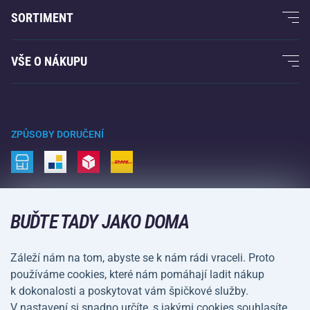
O nás
SORTIMENT
Acra garance
Fitness a posilování
VŠE O NÁKUPU
Kontakty
Raketové sporty
Velkoobchod
Acra garance
Zimní sporty
Nákupní rádce
Vrácení a reklamace
Volný čas a zábava
ZPŮSOBY DORUČENÍ
Doprava a platba
Kemping a turistika
Bojové sporty
ZPŮSOBY PLATBY
Kola a koloběžky
BUĎTE TADY JAKO DOMA
Míčové sporty
Záleží nám na tom, abyste se k nám rádi vraceli. Proto
Vodní sporty
používáme cookies, které nám pomáhají ladit nákup
k dokonalosti a poskytovat vám špičkové služby.
Sportovní oblečení a doplňky
V nastavení si snadno určíte, s jakými cookies souhlasíte