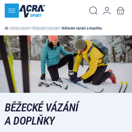
Zimní sporty
Běžecké lyžování
Běžecké vázání a doplňky
BĚŽECKÉ VÁZÁNÍ
A DOPLŇKY