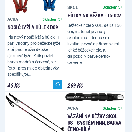
SKOL
Skladem 5+
HŮLKY NA BĚŽKY - 150CM
ACRA
Skladem 5+
Běžecké hole SKOL, délka 150
NOSIČ LYŽÍ A HŮLEK D09
cm, materiál je vinutý
Plastový nosič lyží a hůlek - 1
sklolaminát. Jedná se o
pár. Vhodný pro běžecké lyže
kvalitní pevné a přitom velmi
a případně užší dětské
lehké běžecké hole. K
sjezdové lyže. K dispozici
dispozici v barvě černo-
barva modrá a červená, viz
červené.
foto - prosím, do objednávky
specifikujte…
46 Kč
269 Kč
ACRA
Skladem 5+
VÁZÁNÍ NA BĚŽKY SKOL
RS - SYSTÉM NNN, BARVA
ČENO-BÍLÁ