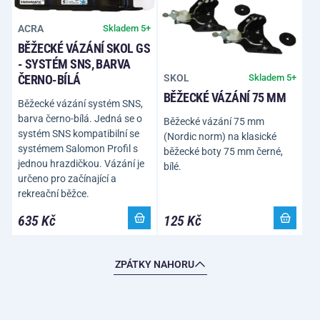
ACRA
Skladem 5+
BĚŽECKÉ VÁZÁNÍ SKOL GS
- SYSTÉM SNS, BARVA
ČERNO-BÍLÁ
SKOL
Skladem 5+
BĚŽECKÉ VÁZÁNÍ 75 MM
Běžecké vázání systém SNS,
barva černo-bílá. Jedná se o
Běžecké vázání 75 mm
systém SNS kompatibilní se
(Nordic norm) na klasické
systémem Salomon Profil s
běžecké boty 75 mm černé,
jednou hrazdičkou. Vázání je
bílé.
určeno pro začínající a
rekreační běžce.
635 Kč
125 Kč
ZPÁTKY NAHORU