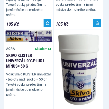
vosky především na jarní
Tekuté vosky především na
měsíce do mokrého sněhu.
jarní měsíce do mokrého
sněhu.
105 Kč
105 Kč
ACRA
Skladem 5+
SKIVO KLISTER
UNIVERZÁL 0°C PLUS I
MÍNUS= 50 G
Vosk Skivo KLISTER univerzál
- teploty nad i pod 0 = 50 gr.
Tekuté vosky především na
jarní měsíce do mokrého
sněhu.