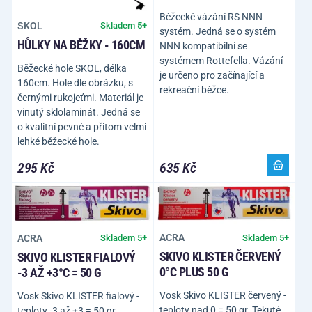
Běžecké vázání RS NNN
SKOL
Skladem 5+
systém. Jedná se o systém
HŮLKY NA BĚŽKY - 160CM
NNN kompatibilní se
systémem Rottefella. Vázání
Běžecké hole SKOL, délka
je určeno pro začínající a
160cm. Hole dle obrázku, s
rekreační běžce.
černými rukojeťmi. Materiál je
vinutý sklolaminát. Jedná se
o kvalitní pevné a přitom velmi
lehké běžecké hole.
295 Kč
635 Kč
ACRA
ACRA
Skladem 5+
Skladem 5+
SKIVO KLISTER ČERVENÝ
SKIVO KLISTER FIALOVÝ
0°C PLUS 50 G
-3 AŽ +3°C = 50 G
Vosk Skivo KLISTER červený -
Vosk Skivo KLISTER fialový -
teploty nad 0 = 50 gr. Tekuté
teploty -3 až +3 = 50 gr.