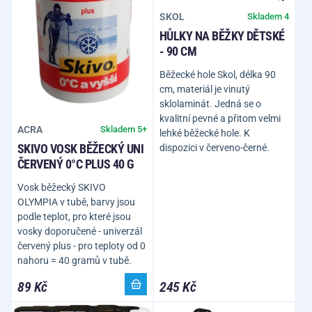
SKOL
Skladem 4
HŮLKY NA BĚŽKY DĚTSKÉ
- 90 CM
Běžecké hole Skol, délka 90
cm, materiál je vinutý
sklolaminát. Jedná se o
kvalitní pevné a přitom velmi
ACRA
Skladem 5+
lehké běžecké hole. K
SKIVO VOSK BĚŽECKÝ UNI
dispozici v červeno-černé.
ČERVENÝ 0°C PLUS 40 G
Vosk běžecký SKIVO
OLYMPIA v tubě, barvy jsou
podle teplot, pro které jsou
vosky doporučené - univerzál
červený plus - pro teploty od 0
nahoru = 40 gramů v tubě.
89 Kč
245 Kč