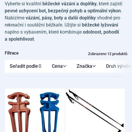
Vyberte si kvalitní
běžecké vázání a doplňky
, které zajistí
pevné uchycení bot, bezpečný pohyb a optimální výkon
.
Nabízíme
vázání, pásy, boty a další doplňky
vhodné pro
rekreační i soutěžní běžkaře. Užijte si
běžecké lyžování
naplno s vybavením, které kombinuje
odolnost, pohodlí
a spolehlivost
.
Filtrace
Zobrazeno 12 produktů
Seřadit podle
Cena
Značka
Druh výrobk