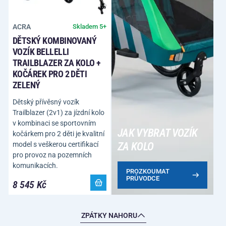
ACRA
Skladem 5+
DĚTSKÝ KOMBINOVANÝ
VOZÍK BELLELLI
TRAILBLAZER ZA KOLO +
KOČÁREK PRO 2 DĚTI
ZELENÝ
Dětský přívěsný vozík
Trailblazer (2v1) za jízdní kolo
v kombinaci se sportovním
JAK VYBRAT VOZÍK
kočárkem pro 2 děti je kvalitní
model s veškerou certifikací
ZA KOLO
pro provoz na pozemních
komunikacích.
PROZKOUMAT
PRŮVODCE
8 545 Kč
ZPÁTKY NAHORU