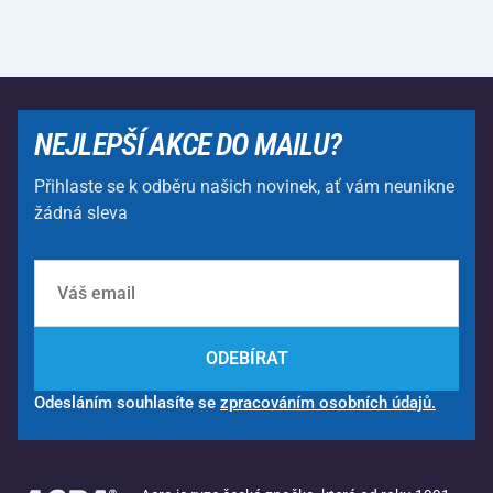
NEJLEPŠÍ AKCE DO MAILU?
Přihlaste se k odběru našich novinek, ať vám neunikne
žádná sleva
ODEBÍRAT
Odesláním souhlasíte se
zpracováním osobních údajů.