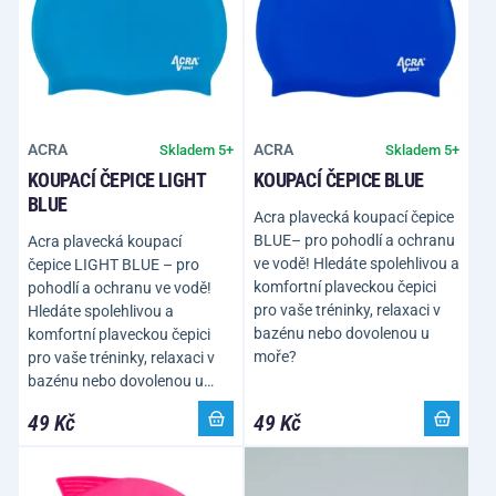
ACRA
ACRA
Skladem 5+
Skladem 5+
KOUPACÍ ČEPICE LIGHT
KOUPACÍ ČEPICE BLUE
BLUE
Acra plavecká koupací čepice
BLUE– pro pohodlí a ochranu
Acra plavecká koupací
ve vodě! Hledáte spolehlivou a
čepice LIGHT BLUE – pro
komfortní plaveckou čepici
pohodlí a ochranu ve vodě!
pro vaše tréninky, relaxaci v
Hledáte spolehlivou a
bazénu nebo dovolenou u
komfortní plaveckou čepici
moře?
pro vaše tréninky, relaxaci v
bazénu nebo dovolenou u…
49 Kč
49 Kč