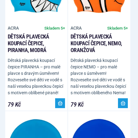
ACRA
ACRA
Skladem 5+
Skladem 5+
DĚTSKÁ PLAVECKÁ
DĚTSKÁ PLAVECKÁ
KOUPACÍ ČEPICE,
KOUPACÍ ČEPICE, NEMO,
PIRANHA, MODRÁ
ORANŽOVÁ
Dětská plavecká koupací
Dětská plavecká koupací
čepice PIRANHA – pro malé
čepice NEMO – pro malé
plavce s dravým úsměvem!
plavce s úsměvem!
Rozveselte své děti ve vodě s
Rozveselte své děti ve vodě s
naší veselou plaveckou čepicí
naší veselou plaveckou čepicí
s motivem oblíbené piraně!
s motivem oblíbeného Nema!
79 Kč
79 Kč