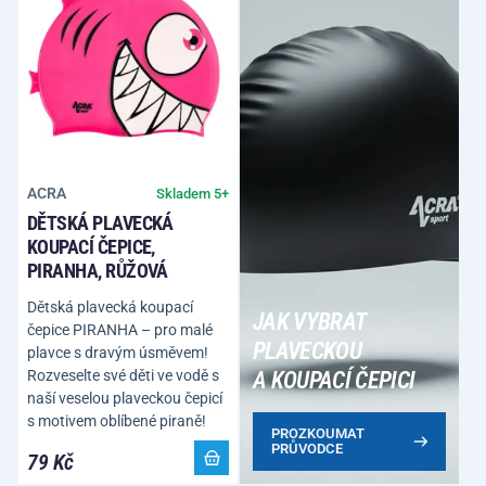
ACRA
Skladem 5+
DĚTSKÁ PLAVECKÁ
KOUPACÍ ČEPICE,
PIRANHA, RŮŽOVÁ
Dětská plavecká koupací
JAK VYBRAT
čepice PIRANHA – pro malé
PLAVECKOU
plavce s dravým úsměvem!
Rozveselte své děti ve vodě s
A KOUPACÍ ČEPICI
naší veselou plaveckou čepicí
s motivem oblíbené piraně!
PROZKOUMAT
PRŮVODCE
79 Kč