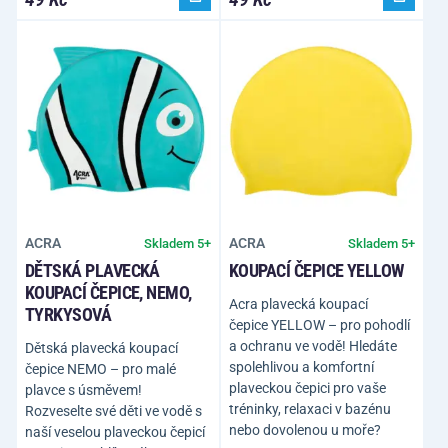
ACRA
ACRA
Skladem 5+
Skladem 5+
DĚTSKÁ PLAVECKÁ
KOUPACÍ ČEPICE YELLOW
KOUPACÍ ČEPICE, NEMO,
Acra plavecká koupací
TYRKYSOVÁ
čepice YELLOW – pro pohodlí
a ochranu ve vodě! Hledáte
Dětská plavecká koupací
spolehlivou a komfortní
čepice NEMO – pro malé
plaveckou čepici pro vaše
plavce s úsměvem!
tréninky, relaxaci v bazénu
Rozveselte své děti ve vodě s
nebo dovolenou u moře?
naší veselou plaveckou čepicí