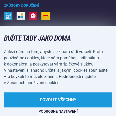
Vrácení a reklamace
Volný čas a zábava
ZPŮSOBY DORUČENÍ
Doprava a platba
Kemping a turistika
Bojové sporty
ZPŮSOBY PLATBY
Kola a koloběžky
BUĎTE TADY JAKO DOMA
Míčové sporty
Záleží nám na tom, abyste se k nám rádi vraceli. Proto
Vodní sporty
používáme cookies, které nám pomáhají ladit nákup
k dokonalosti a poskytovat vám špičkové služby.
Sportovní oblečení a doplňky
V nastavení si snadno určíte, s jakými cookies souhlasíte
– a kdykoli to můžete změnit. Podrobnosti najdete
Obchodní podmínky
Ochrana osobních údajů
v Zásadách používání cookies.
Nastavení cookies
POVOLIT VŠECHNY
PODROBNÉ NASTAVENÍ
Na tomto webu straší