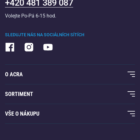
+420 481 389 087
Volejte Po-Pá 6-15 hod.
SLEDUJTE NÁS NA SOCIÁLNÍCH SÍTÍCH
O ACRA
O nás
SORTIMENT
Acra garance
Fitness a posilování
VŠE O NÁKUPU
Kontakty
Raketové sporty
Velkoobchod
Acra garance
Zimní sporty
Nákupní rádce