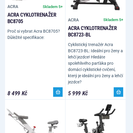
ACRA
Skladem 5+
ACRA CYKLOTRENAŽER
ACRA
Skladem 5+
BC8705
ACRA CYKLOTRENAŽER
Proč si vybrat Acra BC8705?
BC8723-BL
Důležité specifikace:
Cyklistický trenažér Acra
BC8723-BL: Ideální pro ženy a
lehčí jezdce! Hledáte
spolehlivého parťáka pro
domácí cyklistické cvičení,
který je ideální pro ženy a lehčí
jezdce?
8 499 Kč
5 999 Kč