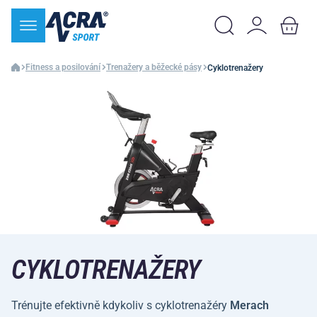
Fitness a posilování
Trenažery a běžecké pásy
Cyklotrenažery
CYKLOTRENAŽERY
Trénujte efektivně kdykoliv s cyklotrenažéry
Merach