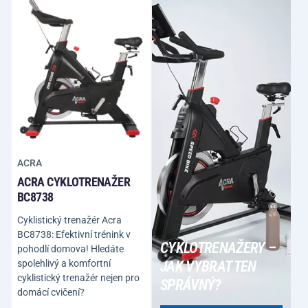
ACRA
ACRA CYKLOTRENAŽER
BC8738
Cyklistický trenažér Acra
BC8738: Efektivní trénink v
CYKLOTRENAŽERY –
pohodlí domova! Hledáte
spolehlivý a komfortní
JAK VYBRAT TEN
cyklistický trenažér nejen pro
SPRÁVNÝ?
domácí cvičení?