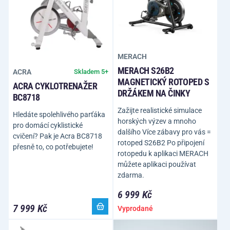
MERACH
MERACH S26B2
ACRA
Skladem 5+
MAGNETICKÝ ROTOPED S
ACRA CYKLOTRENAŽER
DRŽÁKEM NA ČINKY
BC8718
Zažijte realistické simulace
Hledáte spolehlivého parťáka
horských výzev a mnoho
pro domácí cyklistické
dalšího Více zábavy pro vás =
cvičení? Pak je Acra BC8718
rotoped S26B2 Po připojení
přesně to, co potřebujete!
rotopedu k aplikaci MERACH
můžete aplikaci používat
zdarma.
6 999 Kč
7 999 Kč
Vyprodané