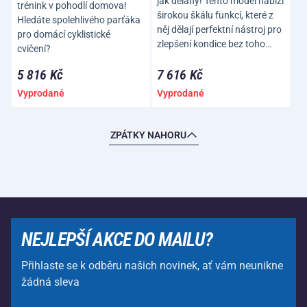
jak dělaný! Tento model nabízí
trénink v pohodlí domova!
širokou škálu funkcí, které z
Hledáte spolehlivého parťáka
něj dělají perfektní nástroj pro
pro domácí cyklistické
zlepšení kondice bez toho…
cvičení?
5 816 Kč
7 616 Kč
Vyprodané
Vyprodané
ZPÁTKY NAHORU
NEJLEPŠÍ AKCE DO MAILU?
Přihlaste se k odběru našich novinek, ať vám neunikne
žádná sleva