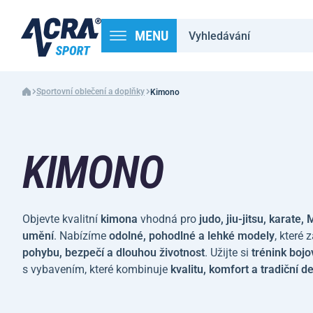
MENU
Sportovní oblečení a doplňky
Kimono
KIMONO
Objevte kvalitní
kimona
vhodná pro
judo, jiu-jitsu, karate
umění
. Nabízíme
odolné, pohodlné a lehké modely
, které 
pohybu, bezpečí a dlouhou životnost
. Užijte si
trénink boj
s vybavením, které kombinuje
kvalitu, komfort a tradiční d