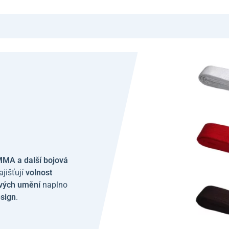
, MMA a další bojová
zajišťují
volnost
ových umění
naplno
esign
.