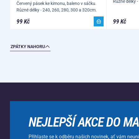
Různé délky 
Červený pásek ke kimonu, baleno v sáčku.
Různé délky - 240, 260, 280, 300 a 320cm.
99 Kč
99 Kč
ZPÁTKY NAHORU
NEJLEPŠÍ AKCE DO MA
Přihlaste se k odběru našich novinek, ať vám neun