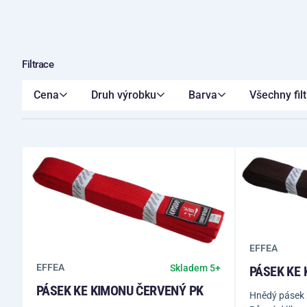
Filtrace
Cena
Druh výrobku
Barva
Všechny filt
EFFEA
EFFEA
Skladem 5+
PÁSEK KE 
PÁSEK KE KIMONU ČERVENÝ PK
Hnědý pásek 