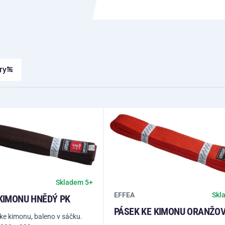
ry
Skladem 5+
EFFEA
Skl
KIMONU HNĚDÝ PK
PÁSEK KE KIMONU ORANŽOV
ke kimonu, baleno v sáčku.