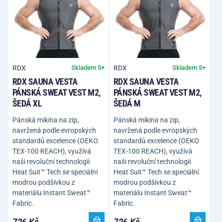
RDX
RDX
Skladem 5+
Skladem 5+
RDX SAUNA VESTA
RDX SAUNA VESTA
PÁNSKÁ SWEAT VEST M2,
PÁNSKÁ SWEAT VEST M2,
ŠEDÁ XL
ŠEDÁ M
Pánská mikina na zip,
Pánská mikina na zip,
navržená podle evropských
navržená podle evropských
standardů excelence (OEKO
standardů excelence (OEKO
TEX-100 REACH), využívá
TEX-100 REACH), využívá
naši revoluční technologii
naši revoluční technologii
Heat Suit™ Tech se speciální
Heat Suit™ Tech se speciální
modrou podšívkou z
modrou podšívkou z
materiálu Instant Sweat™
materiálu Instant Sweat™
Fabric.
Fabric.
726 Kč
726 Kč