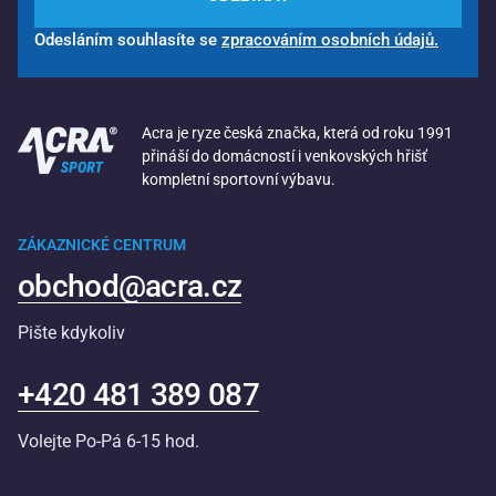
Odesláním souhlasíte se
zpracováním osobních údajů.
Acra je ryze česká značka, která od roku 1991
přináší do domácností i venkovských hřišť
kompletní sportovní výbavu.
ZÁKAZNICKÉ CENTRUM
obchod@acra.cz
Pište kdykoliv
+420 481 389 087
Volejte Po-Pá 6-15 hod.