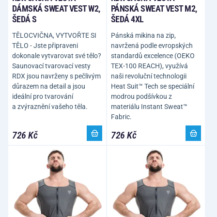
DÁMSKÁ SWEAT VEST W2,
PÁNSKÁ SWEAT VEST M2,
ŠEDÁ S
ŠEDÁ 4XL
TĚLOCVIČNA, VYTVOŘTE SI
Pánská mikina na zip,
TĚLO - Jste připraveni
navržená podle evropských
dokonale vytvarovat své tělo?
standardů excelence (OEKO
Saunovací tvarovací vesty
TEX-100 REACH), využívá
RDX jsou navrženy s pečlivým
naši revoluční technologii
důrazem na detail a jsou
Heat Suit™ Tech se speciální
ideální pro tvarování
modrou podšívkou z
a zvýraznění vašeho těla.
materiálu Instant Sweat™
Fabric.
726 Kč
726 Kč