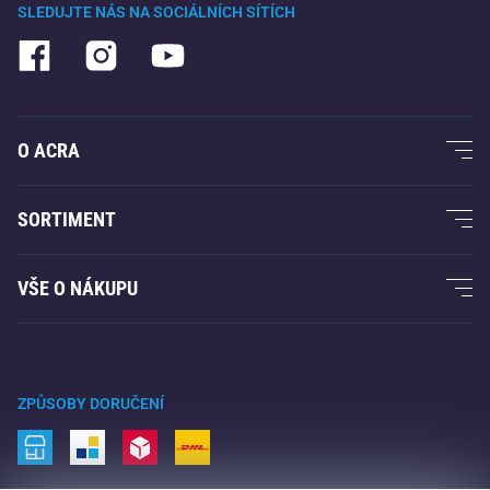
SLEDUJTE NÁS NA SOCIÁLNÍCH SÍTÍCH
O ACRA
O nás
SORTIMENT
Acra garance
Fitness a posilování
VŠE O NÁKUPU
Kontakty
Raketové sporty
Velkoobchod
Acra garance
Zimní sporty
Nákupní rádce
Vrácení a reklamace
Volný čas a zábava
ZPŮSOBY DORUČENÍ
Doprava a platba
Kemping a turistika