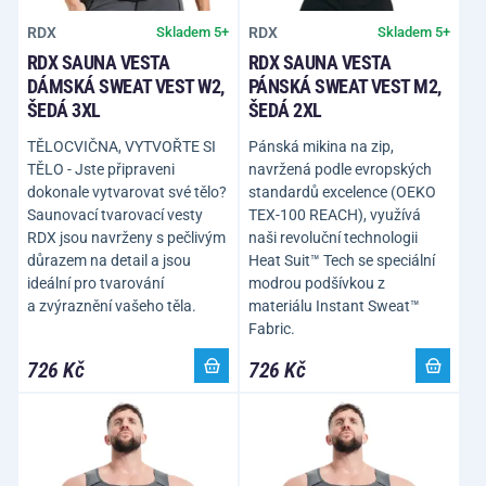
RDX
RDX
Skladem 5+
Skladem 5+
RDX SAUNA VESTA
RDX SAUNA VESTA
DÁMSKÁ SWEAT VEST W2,
PÁNSKÁ SWEAT VEST M2,
ŠEDÁ 3XL
ŠEDÁ 2XL
TĚLOCVIČNA, VYTVOŘTE SI
Pánská mikina na zip,
TĚLO - Jste připraveni
navržená podle evropských
dokonale vytvarovat své tělo?
standardů excelence (OEKO
Saunovací tvarovací vesty
TEX-100 REACH), využívá
RDX jsou navrženy s pečlivým
naši revoluční technologii
důrazem na detail a jsou
Heat Suit™ Tech se speciální
ideální pro tvarování
modrou podšívkou z
a zvýraznění vašeho těla.
materiálu Instant Sweat™
Fabric.
726 Kč
726 Kč