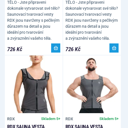
TĚLO - Jste připraveni
TĚLO - Jste připraveni
dokonale vytvarovat své tělo?
dokonale vytvarovat své tělo?
Saunovací tvarovací vesty
Saunovací tvarovací vesty
RDX jsou navrženy s pečlivým
RDX jsou navrženy s pečlivým
důrazem na detail a jsou
důrazem na detail a jsou
ideální pro tvarování
ideální pro tvarování
a zvýraznění vašeho těla.
a zvýraznění vašeho těla.
726 Kč
726 Kč
RDX
RDX
Skladem 5+
Skladem 5+
RDX SAUNA VESTA
RDX SAUNA VESTA