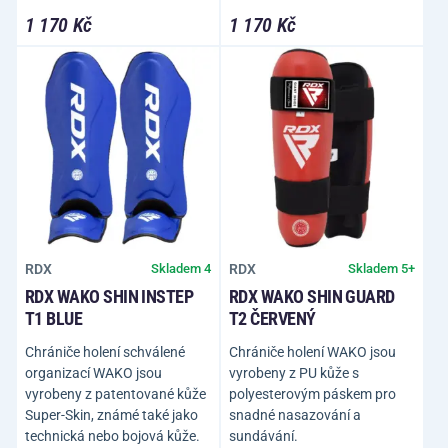
1 170 Kč
1 170 Kč
RDX
RDX
Skladem 4
Skladem 5+
RDX WAKO SHIN INSTEP
RDX WAKO SHIN GUARD
T1 BLUE
T2 ČERVENÝ
Chrániče holení schválené
Chrániče holení WAKO jsou
organizací WAKO jsou
vyrobeny z PU kůže s
vyrobeny z patentované kůže
polyesterovým páskem pro
Super-Skin, známé také jako
snadné nasazování a
technická nebo bojová kůže.
sundávání.