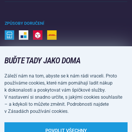
Raketové sporty
Velkoobchod
Acra garance
Zimní sporty
Nákupní rádce
Vrácení a reklamace
Volný čas a zábava
ZPŮSOBY DORUČENÍ
Doprava a platba
Kemping a turistika
Bojové sporty
ZPŮSOBY PLATBY
Kola a koloběžky
BUĎTE TADY JAKO DOMA
Míčové sporty
Záleží nám na tom, abyste se k nám rádi vraceli. Proto
Vodní sporty
používáme cookies, které nám pomáhají ladit nákup
k dokonalosti a poskytovat vám špičkové služby.
Sportovní oblečení a doplňky
V nastavení si snadno určíte, s jakými cookies souhlasíte
– a kdykoli to můžete změnit. Podrobnosti najdete
Obchodní podmínky
Ochrana osobních údajů
v Zásadách používání cookies.
Nastavení cookies
POVOLIT VŠECHNY