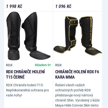
1 998 Kč
1 096 Kč
RDX
RDX
Skladem 5+
RDX CHRÁNIČE HOLENÍ
CHRÁNIČE HOLENÍ RDX F6
T15 ČERNÉ
KARA MMA
RDX Chrániče holení T15:
Řešení všech vašich
Nepřekonatelná ochrana pro
ochranných potřeb RDX
vaše nohy!
představuje nový nártový
chránič Shin. Vyrobený z kůže
Maya Hide Convex Skin tento