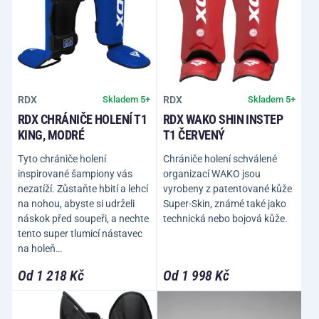
RDX
RDX
Skladem 5+
Skladem 5+
RDX CHRÁNIČE HOLENÍ T1
RDX WAKO SHIN INSTEP
KING, MODRÉ
T1 ČERVENÝ
Tyto chrániče holení
Chrániče holení schválené
inspirované šampiony vás
organizací WAKO jsou
nezatíží. Zůstaňte hbití a lehcí
vyrobeny z patentované kůže
na nohou, abyste si udrželi
Super-Skin, známé také jako
náskok před soupeři, a nechte
technická nebo bojová kůže.
tento super tlumicí nástavec
na holeň…
Od 1 218 Kč
Od 1 998 Kč