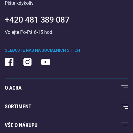
Pište kdykoliv
+420 481 389 087
Volejte Po-Pá 6-15 hod.
SLEDUJTE NÁS NA SOCIÁLNÍCH SÍTÍCH
O ACRA
O nás
SORTIMENT
Acra garance
Fitness a posilování
VŠE O NÁKUPU
Kontakty