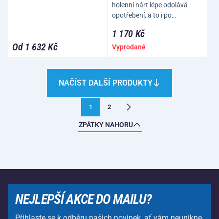
holenní nárt lépe odolává
opotřebení, a to i po…
1 170 Kč
Od 1 632 Kč
Vyprodané
NAČÍST DALŠÍ PRODUKTY
1
2
ZPÁTKY NAHORU
NEJLEPŠÍ AKCE DO MAILU?
Přihlaste se k odběru našich novinek, ať vám neunikne