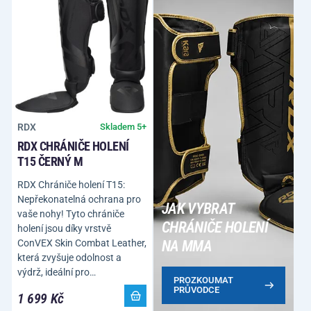
RDX
Skladem 5+
RDX CHRÁNIČE HOLENÍ
T15 ČERNÝ M
RDX Chrániče holení T15:
Nepřekonatelná ochrana pro
JAK VYBRAT
vaše nohy! Tyto chrániče
CHRÁNIČE HOLENÍ
holení jsou díky vrstvě
ConVEX Skin Combat Leather,
NA MMA
která zvyšuje odolnost a
výdrž, ideální pro…
PROZKOUMAT
PRŮVODCE
1 699 Kč