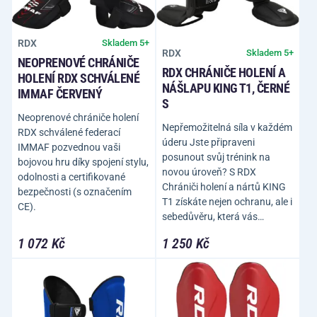
RDX
Skladem 5+
RDX
Skladem 5+
NEOPRENOVÉ CHRÁNIČE
RDX CHRÁNIČE HOLENÍ A
HOLENÍ RDX SCHVÁLENÉ
NÁŠLAPU KING T1, ČERNÉ
IMMAF ČERVENÝ
S
Neoprenové chrániče holení
Nepřemožitelná síla v každém
RDX schválené federací
úderu Jste připraveni
IMMAF pozvednou vaši
posunout svůj trénink na
bojovou hru díky spojení stylu,
novou úroveň? S RDX
odolnosti a certifikované
Chrániči holení a nártů KING
bezpečnosti (s označením
T1 získáte nejen ochranu, ale i
CE).
sebedůvěru, která vás…
1 072 Kč
1 250 Kč