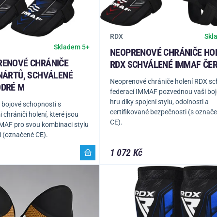
RDX
Skl
Skladem 5+
NEOPRENOVÉ CHRÁNIČE HO
RENOVÉ CHRÁNIČE
RDX SCHVÁLENÉ IMMAF ČE
 NÁRTŮ, SCHVÁLENÉ
Neoprenové chrániče holení RDX sc
ODRÉ M
federací IMMAF pozvednou vaši bo
hru díky spojení stylu, odolnosti a
 bojové schopnosti s
certifikované bezpečnosti (s označ
chrániči holení, které jsou
CE).
MAF pro svou kombinaci stylu
i (označené CE).
1 072 Kč