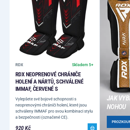
RDX
Skladem 5+
RDX NEOPRENOVÉ CHRÁNIČE
HOLENÍ A NÁRTŮ, SCHVÁLENÉ
IMMAF, ČERVENÉ S
JAK VYB
Vylepšete své bojové schopnosti s
neoprenovými chrániči holení, které jsou
NOHOU
schváleny IMMAF pro svou kombinaci stylu
a bezpečnosti (označené CE).
PROZKOU
920 Kč