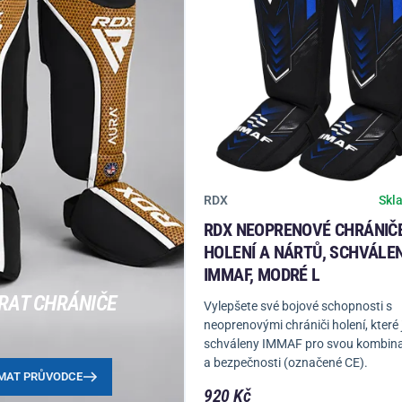
RDX
Skl
RDX NEOPRENOVÉ CHRÁNIČ
HOLENÍ A NÁRTŮ, SCHVÁLE
IMMAF, MODRÉ L
RAT CHRÁNIČE
Vylepšete své bojové schopnosti s
neoprenovými chrániči holení, které
schváleny IMMAF pro svou kombinac
a bezpečnosti (označené CE).
MAT PRŮVODCE
920 Kč