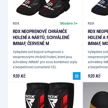
RDX
RDX
Skladem 5+
RDX NEOPRENOVÉ CHRÁNIČE
RDX NEOP
HOLENÍ A NÁRTŮ, SCHVÁLENÉ
HOLENÍ A
IMMAF, ČERVENÉ M
IMMAF, M
Vylepšete své bojové schopnosti s
Vylepšete své
neoprenovými chrániči holení, které jsou
neoprenovými 
schváleny IMMAF pro svou kombinaci stylu
schváleny IM
a bezpečnosti (označené CE).
a bezpečnost
920 Kč
920 Kč