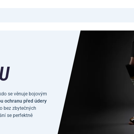
U
kdo se věnuje bojovým
ou ochranu před údery
lno bez zbytečných
ní se perfektně