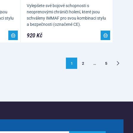
Vylepšete své bojové schopnosti s
 jsou
neoprenovými chrániči holení, které jsou
i stylu
schváleny IMMAF pro svou kombinaci stylu
a bezpečnosti (označené CE).
920 Kč
1
2
…
5