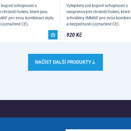
 bojové schopnosti s
Vylepšete své bojové schopnosti s
chrániči holení, které jsou
neoprenovými chrániči holení, které
MAF pro svou kombinaci stylu
schváleny IMMAF pro svou kombinac
i (označené CE).
a bezpečnosti (označené CE).
920 Kč
NAČÍST DALŠÍ PRODUKTY