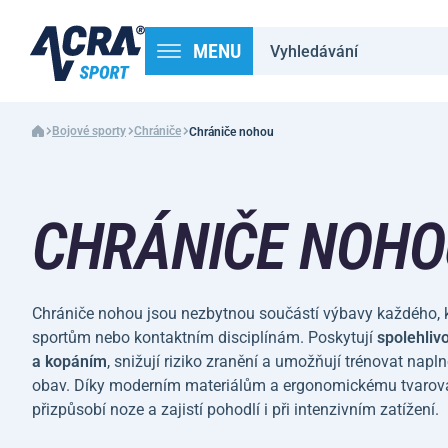
MENU
Bojové sporty
Chrániče
Chrániče nohou
CHRÁNIČE NOHO
Chrániče nohou jsou nezbytnou součástí výbavy každého, 
sportům nebo kontaktním disciplínám. Poskytují
spolehliv
a kopáním
, snižují riziko zranění a umožňují trénovat nap
obav. Díky moderním materiálům a ergonomickému tvarová
přizpůsobí noze a zajistí pohodlí i při intenzivním zatížení.