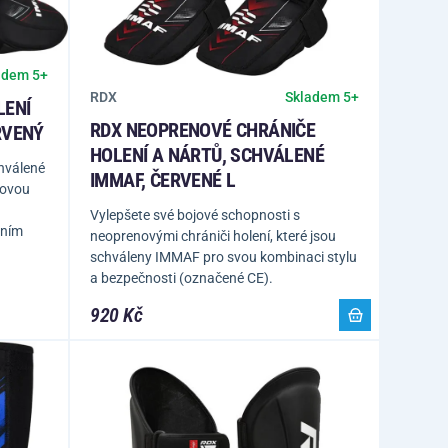
adem 5+
RDX
Skladem 5+
LENÍ
RDX NEOPRENOVÉ CHRÁNIČE
RVENÝ
HOLENÍ A NÁRTŮ, SCHVÁLENÉ
hválené
IMMAF, ČERVENÉ L
jovou
Vylepšete své bojové schopnosti s
ením
neoprenovými chrániči holení, které jsou
schváleny IMMAF pro svou kombinaci stylu
a bezpečnosti (označené CE).
920 Kč