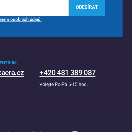
ODEBÍRAT
áním osobních údajů.
CENTRUM
acra.cz
+420 481 389 087
v
Volejte Po-Pá 6-15 hod.