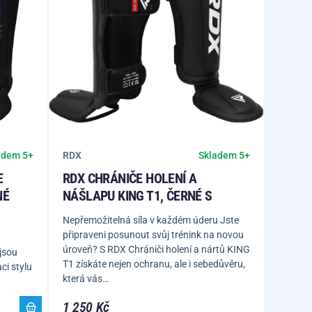
RDX
adem 5+
Skladem 5+
E
RDX CHRÁNIČE HOLENÍ A
NÉ
NÁŠLAPU KING T1, ČERNÉ S
Nepřemožitelná síla v každém úderu Jste
připraveni posunout svůj trénink na novou
úroveň? S RDX Chrániči holení a nártů KING
 jsou
T1 získáte nejen ochranu, ale i sebedůvěru,
i stylu
která vás…
1 250 Kč