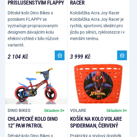
PŘÍSLUŠENSTVÍM FLAPPY
RACER
Dětské kolo Dino Bikes s
Koloběžka Acra Joy Racer
potiskem FLAPPY se
Koloběžka Acra Joy Racer je
vyznačuje propracovaným
rychlá, sportovní, ideální pro
designem dávajícím kolu
jízdu po silnici, cyklostezce i v
efektní vzhled v bílo-růžové
menším terénu.
variantě.
2 104 Kč
3 999 Kč
DINO BIKES
VOLARE
Skladem 5+
Skladem 5+
CHLAPECKÉ KOLO DINO
KOŠÍK NA KOLO VOLARE
12" PAW PATROL
SPIDERMAN, ČERVENÝ
Dětské kolo Dino Bikes s
Praktický a stylový doplněk