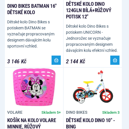
DĚTSKÉ KOLO DINO
DINO BIKES BATMAN 16"
124GLN BÍLÁ+RŮŽOVÝ
DĚTSKÉ KOLO
POTISK 12"
Dětské kolo Dino Bikes s
Dětské kolo Dino Bikes s
potiskem BATMAN se
potiskem UNICORN -
vyznačuje propracovaným
Jednorožec se vyznačuje
designem dávajícím kolu
propracovaným designem
sportovní vzhled.
dávajícím kolu efektní vzhled.
3 146 Kč
2 144 Kč
VOLARE
DINO BIKES
Skladem 5+
Skladem 3
KOŠÍK NA KOLO VOLARE
DĚTSKÉ KOLO DINO 10" -
MINNIE, RŮŽOVÝ
BING