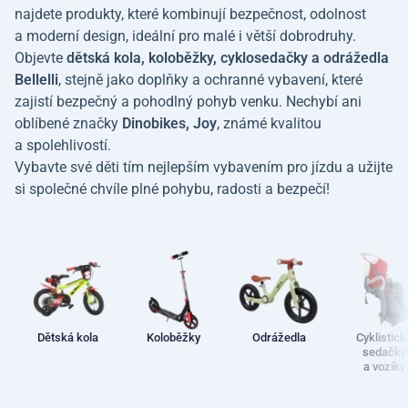
najdete produkty, které kombinují bezpečnost, odolnost
a moderní design, ideální pro malé i větší dobrodruhy.
Objevte
dětská kola, koloběžky, cyklosedačky a odrážedla
Bellelli
, stejně jako doplňky a ochranné vybavení, které
zajistí bezpečný a pohodlný pohyb venku. Nechybí ani
oblíbené značky
Dinobikes, Joy
, známé kvalitou
a spolehlivostí.
Vybavte své děti tím nejlepším vybavením pro jízdu a užijte
si společné chvíle plné pohybu, radosti a bezpečí!
Dětská kola
Koloběžky
Odrážedla
Cyklistick
sedačky
a vozíky