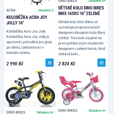
DINO BIKES
Skladem 5+
DĚTSKÉ KOLO DINO BIKES
ACRA
Skladem 2
BMX 165XC 16" ZELENÉ
KOLOBĚŽKA ACRA JOY
Dětské kolo Dino Bikes se
JOLLY 16"
vyznačuje propracovaným
Koloběžka Acra Joy Jolly
designem dávajícím kolu líbivý
Koloběžka Acra Joy Jolly je
vzhled. Toto kolo zaujme na
sportovní, pohodlná pro jízdu
první pohled svým moderním
po silnici, cyklostezce i v
designem v zelené barvě, čímž
menším terénu.
získává kolo…
2 990 Kč
2 824 Kč
DINO BIKES
Skladem 5+
DINO BIKES
Skladem 5+