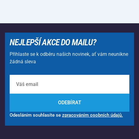
NEJLEPŠÍ AKCE DO MAILU?
Přihlaste se k odběru našich novinek, ať vám neunikne
žádná sleva
ODEBÍRAT
Odesláním souhlasíte se
zpracováním osobních údajů.