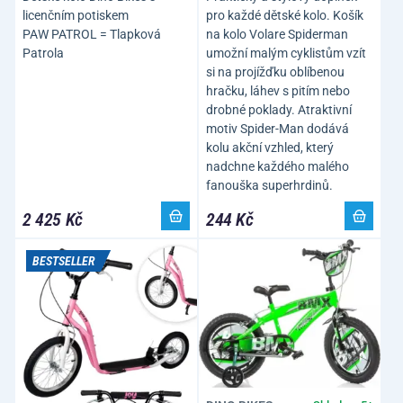
licenčním potiskem
pro každé dětské kolo. Košík
PAW PATROL = Tlapková
na kolo Volare Spiderman
Patrola
umožní malým cyklistům vzít
si na projížďku oblíbenou
hračku, láhev s pitím nebo
drobné poklady. Atraktivní
motiv Spider-Man dodává
kolu akční vzhled, který
nadchne každého malého
fanouška superhrdinů.
2 425 Kč
244 Kč
BESTSELLER