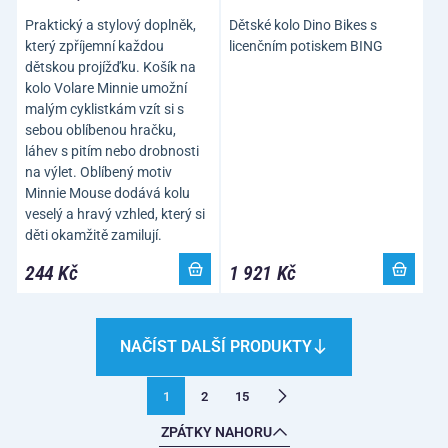
Praktický a stylový doplněk,
Dětské kolo Dino Bikes s
který zpříjemní každou
licenčním potiskem BING
dětskou projížďku. Košík na
kolo Volare Minnie umožní
malým cyklistkám vzít si s
sebou oblíbenou hračku,
láhev s pitím nebo drobnosti
na výlet. Oblíbený motiv
Minnie Mouse dodává kolu
veselý a hravý vzhled, který si
děti okamžitě zamilují.
244 Kč
1 921 Kč
NAČÍST DALŠÍ PRODUKTY
1
2
15
ZPÁTKY NAHORU