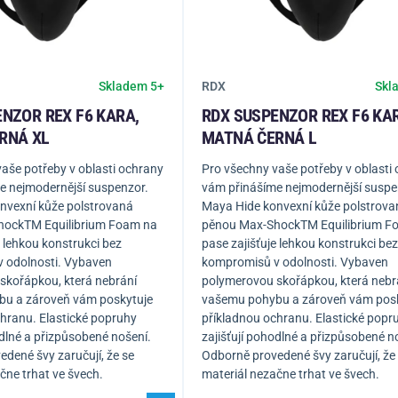
RDX
Skladem 5+
Skl
NZOR REX F6 KARA,
RDX SUSPENZOR REX F6 KA
RNÁ XL
MATNÁ ČERNÁ L
aše potřeby v oblasti ochrany
Pro všechny vaše potřeby v oblasti
e nejmodernější suspenzor.
vám přinášíme nejmodernější suspe
nvexní kůže polstrovaná
Maya Hide konvexní kůže polstrova
hockTM Equilibrium Foam na
pěnou Max-ShockTM Equilibrium F
e lehkou konstrukci bez
pase zajišťuje lehkou konstrukci bez
 odolnosti. Vybaven
kompromisů v odolnosti. Vybaven
skořápkou, která nebrání
polymerovou skořápkou, která nebr
u a zároveň vám poskytuje
vašemu pohybu a zároveň vám pos
hranu. Elastické popruhy
příkladnou ochranu. Elastické popr
odlné a přizpůsobené nošení.
zajišťují pohodlné a přizpůsobené n
dené švy zaručují, že se
Odborně provedené švy zaručují, že
čne trhat ve švech.
materiál nezačne trhat ve švech.