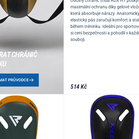
Odolný chránič třísla RDX H1 posky
maximální ochranu díky gelové vlož
která absorbuje nárazy. Anatomický
elastický pás zaručují komfort a stab
během tréninku. Ideální pro sportovc
si cení bezpečnosti a pohodlí v kaž
souboji.
RAT CHRÁNIČ
KU
MAT PRŮVODCE
514 Kč