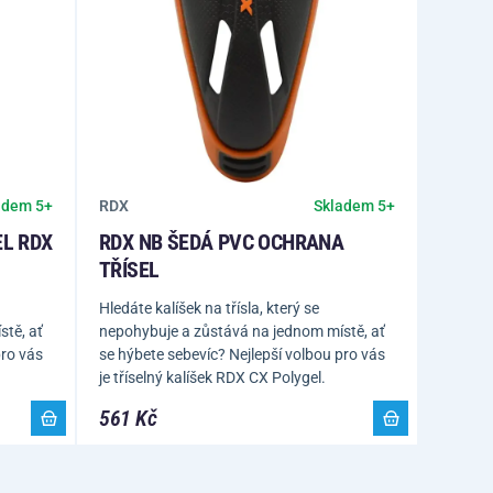
RDX
adem 5+
Skladem 5+
EL RDX
RDX NB ŠEDÁ PVC OCHRANA
TŘÍSEL
Hledáte kalíšek na třísla, který se
tě, ať
nepohybuje a zůstává na jednom místě, ať
pro vás
se hýbete sebevíc? Nejlepší volbou pro vás
je tříselný kalíšek RDX CX Polygel.
561 Kč