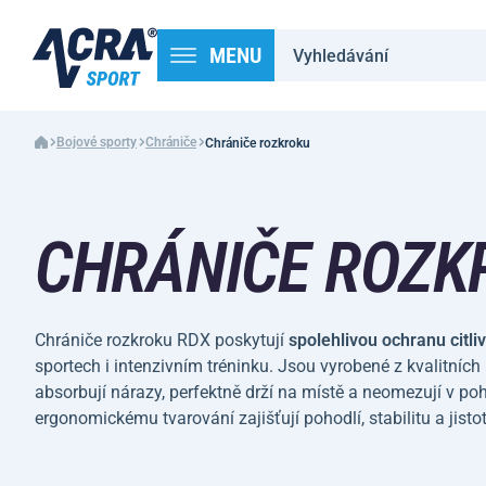
MENU
Bojové sporty
Chrániče
Chrániče rozkroku
CHRÁNIČE ROZK
Chrániče rozkroku RDX poskytují
spolehlivou ochranu citliv
sportech i intenzivním tréninku. Jsou vyrobené z kvalitních 
absorbují nárazy, perfektně drží na místě a neomezují v po
ergonomickému tvarování zajišťují pohodlí, stabilitu a jisto