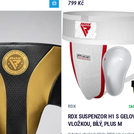
799 Kč
RDX
Sk
RDX SUSPENZOR H1 S GELO
VLOŽKOU, BÍLÝ, PLUS M