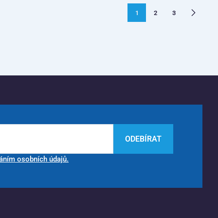
1
2
3
ODEBÍRAT
áním osobních údajů.