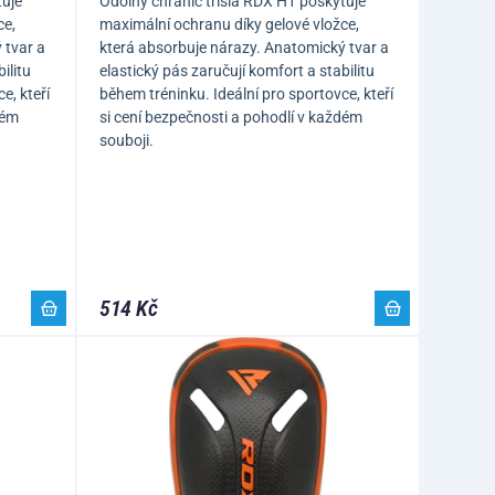
tuje
Odolný chránič třísla RDX H1 poskytuje
ce,
maximální ochranu díky gelové vložce,
 tvar a
která absorbuje nárazy. Anatomický tvar a
ilitu
elastický pás zaručují komfort a stabilitu
e, kteří
během tréninku. Ideální pro sportovce, kteří
dém
si cení bezpečnosti a pohodlí v každém
souboji.
514 Kč