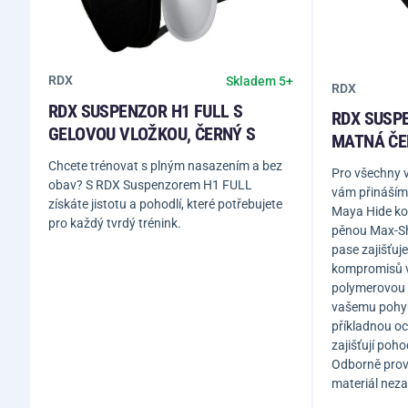
RDX
Skladem 5+
RDX
RDX SUSPENZOR H1 FULL S
RDX SUSPE
GELOVOU VLOŽKOU, ČERNÝ S
MATNÁ ČE
Chcete trénovat s plným nasazením a bez
Pro všechny v
obav? S RDX Suspenzorem H1 FULL
vám přináším
získáte jistotu a pohodlí, které potřebujete
Maya Hide ko
pro každý tvrdý trénink.
pěnou Max-S
pase zajišťuj
kompromisů v
polymerovou 
vašemu pohyb
příkladnou oc
zajišťují poh
Odborně prove
materiál neza