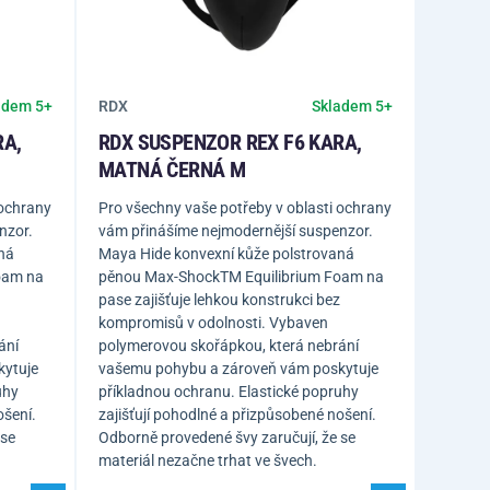
RDX
adem 5+
Skladem 5+
RA,
RDX SUSPENZOR REX F6 KARA,
MATNÁ ČERNÁ M
 ochrany
Pro všechny vaše potřeby v oblasti ochrany
nzor.
vám přinášíme nejmodernější suspenzor.
ná
Maya Hide konvexní kůže polstrovaná
oam na
pěnou Max-ShockTM Equilibrium Foam na
pase zajišťuje lehkou konstrukci bez
kompromisů v odolnosti. Vybaven
ání
polymerovou skořápkou, která nebrání
kytuje
vašemu pohybu a zároveň vám poskytuje
uhy
příkladnou ochranu. Elastické popruhy
ošení.
zajišťují pohodlné a přizpůsobené nošení.
 se
Odborně provedené švy zaručují, že se
materiál nezačne trhat ve švech.