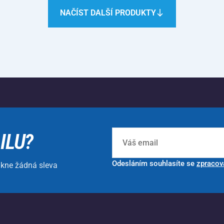
NAČÍST DALŠÍ PRODUKTY
ILU?
Odesláním souhlasíte se
zpracov
ikne žádná sleva