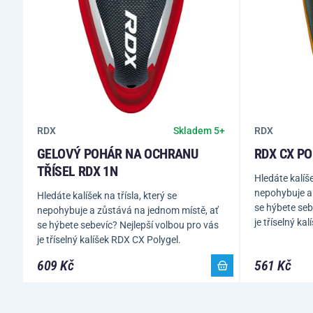
RDX
RDX
Skladem 5+
GELOVÝ POHÁR NA OCHRANU
RDX CX PO
TŘÍSEL RDX 1N
Hledáte kalíše
nepohybuje a
Hledáte kalíšek na třísla, který se
se hýbete seb
nepohybuje a zůstává na jednom místě, ať
je tříselný ka
se hýbete sebevíc? Nejlepší volbou pro vás
je tříselný kalíšek RDX CX Polygel.
609 Kč
561 Kč