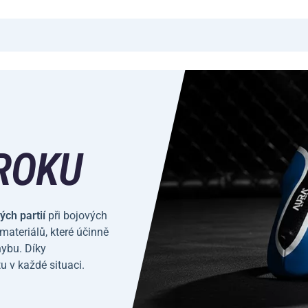
ROKU
ých partií
při bojových
materiálů, které účinně
hybu. Díky
tu v každé situaci.