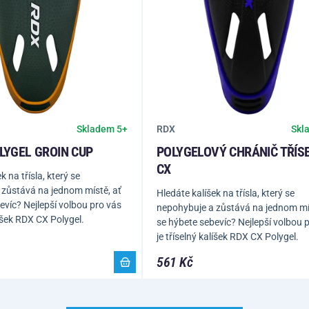
RDX
Skladem 5+
Skl
LYGEL GROIN CUP
POLYGELOVÝ CHRÁNIČ TŘÍS
CX
k na třísla, který se
 zůstává na jednom místě, ať
Hledáte kalíšek na třísla, který se
evíc? Nejlepší volbou pro vás
nepohybuje a zůstává na jednom mís
líšek RDX CX Polygel.
se hýbete sebevíc? Nejlepší volbou 
je tříselný kalíšek RDX CX Polygel.
561 Kč