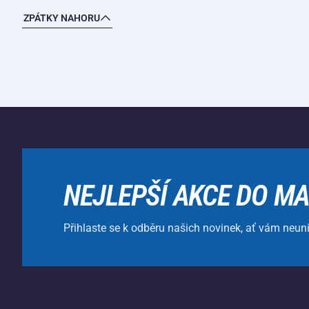
ZPÁTKY NAHORU
NEJLEPŠÍ AKCE DO MA
Přihlaste se k odběru našich novinek, ať vám neun