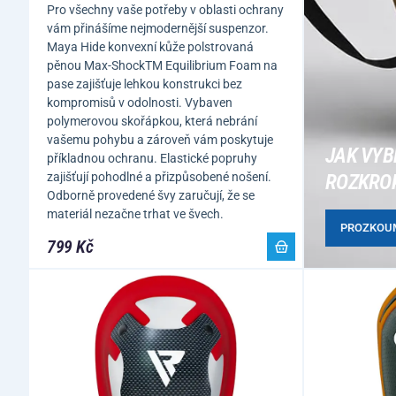
Pro všechny vaše potřeby v oblasti ochrany
vám přinášíme nejmodernější suspenzor.
Maya Hide konvexní kůže polstrovaná
pěnou Max-ShockTM Equilibrium Foam na
pase zajišťuje lehkou konstrukci bez
kompromisů v odolnosti. Vybaven
polymerovou skořápkou, která nebrání
vašemu pohybu a zároveň vám poskytuje
JAK VYB
příkladnou ochranu. Elastické popruhy
zajišťují pohodlné a přizpůsobené nošení.
ROZKRO
Odborně provedené švy zaručují, že se
materiál nezačne trhat ve švech.
PROZKOU
799 Kč