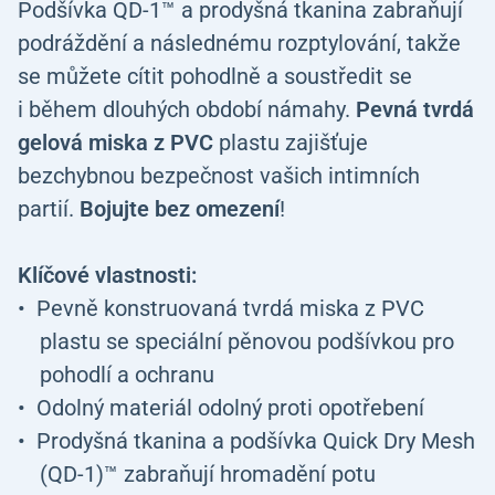
Podšívka QD-1™ a prodyšná tkanina zabraňují
podráždění a následnému rozptylování, takže
se můžete cítit pohodlně a soustředit se
i během dlouhých období námahy.
Pevná tvrdá
gelová miska z PVC
plastu zajišťuje
bezchybnou bezpečnost vašich intimních
partií.
Bojujte bez omezení
!
Klíčové vlastnosti:
Pevně konstruovaná tvrdá miska z PVC
plastu se speciální pěnovou podšívkou pro
pohodlí a ochranu
Odolný materiál odolný proti opotřebení
Prodyšná tkanina a podšívka Quick Dry Mesh
(QD-1)™ zabraňují hromadění potu