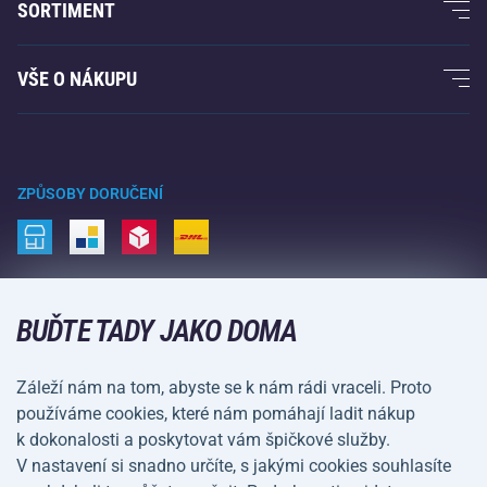
SORTIMENT
Acra garance
Fitness a posilování
VŠE O NÁKUPU
Kontakty
Raketové sporty
Velkoobchod
Acra garance
Zimní sporty
Nákupní rádce
Vrácení a reklamace
Volný čas a zábava
ZPŮSOBY DORUČENÍ
Doprava a platba
Kemping a turistika
Bojové sporty
ZPŮSOBY PLATBY
Kola a koloběžky
BUĎTE TADY JAKO DOMA
Míčové sporty
Záleží nám na tom, abyste se k nám rádi vraceli. Proto
Vodní sporty
používáme cookies, které nám pomáhají ladit nákup
k dokonalosti a poskytovat vám špičkové služby.
Sportovní oblečení a doplňky
V nastavení si snadno určíte, s jakými cookies souhlasíte