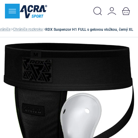
rániče
Chrániče rozkroku
RDX Suspenzor H1 FULL s gelovou vložkou, černý XL