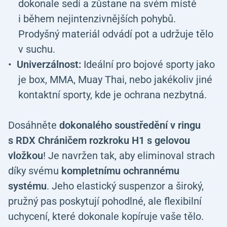
dokonale sedí a zůstane na svém místě
i během nejintenzivnějších pohybů.
Prodyšný materiál odvádí pot a udržuje tělo
v suchu.
Univerzálnost:
Ideální pro bojové sporty jako
je box, MMA, Muay Thai, nebo jakékoliv jiné
kontaktní sporty, kde je ochrana nezbytná.
Dosáhněte
dokonalého soustředění v ringu
s RDX Chráničem rozkroku H1 s gelovou
vložkou
! Je navržen tak, aby eliminoval strach
díky svému
kompletnímu ochrannému
systému
. Jeho elastický suspenzor a široký,
pružný pas poskytují pohodlné, ale flexibilní
uchycení, které dokonale kopíruje vaše tělo.