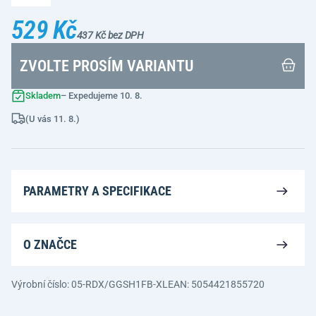
529 Kč
437 Kč bez DPH
ZVOLTE PROSÍM VARIANTU
Skladem
– Expedujeme 10. 8.
(U vás 11. 8.)
PARAMETRY A SPECIFIKACE
O ZNAČCE
Výrobní číslo: 05-RDX/GGSH1FB-XL
EAN: 5054421855720