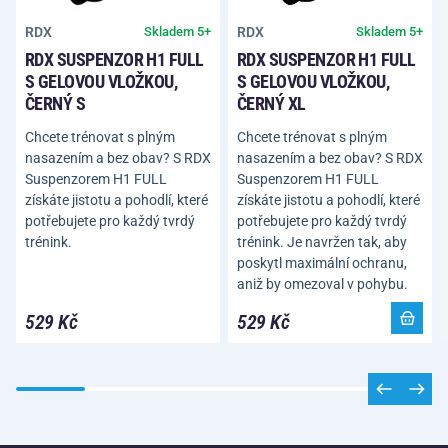
RDX
RDX
Skladem 5+
Skladem 5+
RDX SUSPENZOR H1 FULL
RDX SUSPENZOR H1 FULL
S GELOVOU VLOŽKOU,
S GELOVOU VLOŽKOU,
ČERNÝ XL
ČERNÝ S
Chcete trénovat s plným
Chcete trénovat s plným
nasazením a bez obav? S RDX
nasazením a bez obav? S RDX
Suspenzorem H1 FULL
Suspenzorem H1 FULL
získáte jistotu a pohodlí, které
získáte jistotu a pohodlí, které
potřebujete pro každý tvrdý
potřebujete pro každý tvrdý
trénink. Je navržen tak, aby
trénink.
poskytl maximální ochranu,
aniž by omezoval v pohybu.
529 Kč
529 Kč