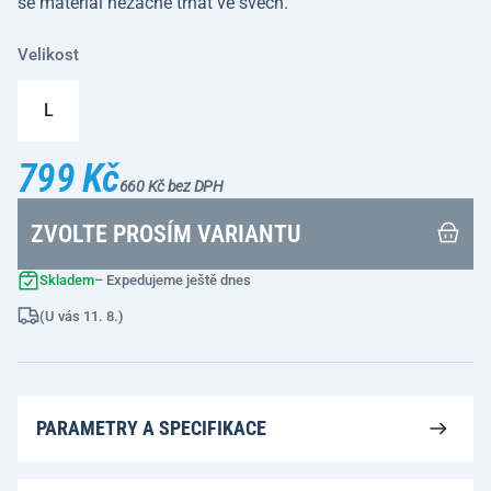
se materiál nezačne trhat ve švech.
Velikost
L
799 Kč
660 Kč bez DPH
ZVOLTE PROSÍM VARIANTU
Skladem
– Expedujeme ještě dnes
(U vás 11. 8.)
PARAMETRY A SPECIFIKACE