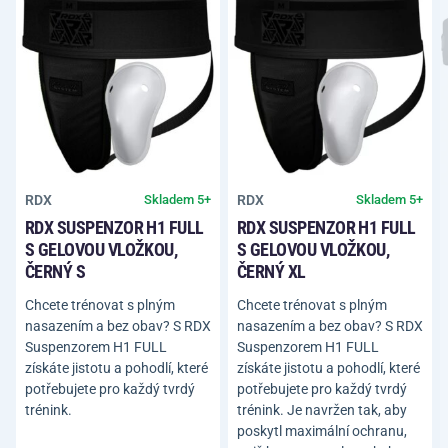
RDX
RDX
Skladem 5+
Skladem 5+
RDX SUSPENZOR H1 FULL
RDX SUSPENZOR H1 FULL
S GELOVOU VLOŽKOU,
S GELOVOU VLOŽKOU,
ČERNÝ S
ČERNÝ XL
Chcete trénovat s plným
Chcete trénovat s plným
nasazením a bez obav? S RDX
nasazením a bez obav? S RDX
Suspenzorem H1 FULL
Suspenzorem H1 FULL
získáte jistotu a pohodlí, které
získáte jistotu a pohodlí, které
potřebujete pro každý tvrdý
potřebujete pro každý tvrdý
trénink.
trénink. Je navržen tak, aby
poskytl maximální ochranu,