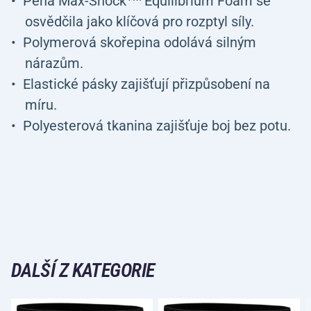
Pěna Max-Shock
Equilibrium Foam se
osvědčila jako klíčová pro rozptyl síly.
Polymerová skořepina odolává silným
nárazům.
Elastické pásky zajišťují přizpůsobení na
míru.
Polyesterová tkanina zajišťuje boj bez potu.
DALŠÍ Z KATEGORIE