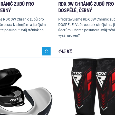
HRÁNIČ ZUBŮ PRO
RDX 3W CHRÁNIČ ZUBŮ PRO
ČERNÝ
DOSPĚLÉ, ČERNÝ
e RDX 3W Chránič zubů pro
Představujeme RDX 3W Chránič zub
 cesta k silnějším a jistějším
DOSPĚLÉ: Vaše cesta k silnějším a j
te posunout svůj trénink na
úderům! Chcete posunout svůj trén
vyšší úroveň?
445 Kč