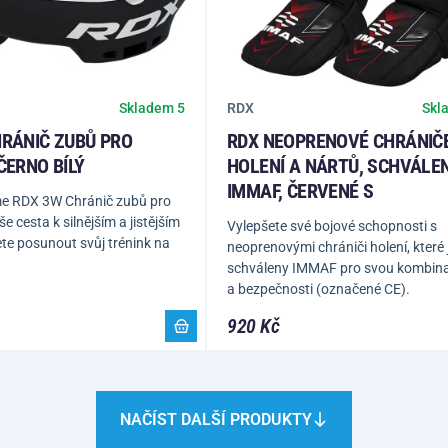
RDX
Skladem 5
Skl
HRÁNIČ ZUBŮ PRO
RDX NEOPRENOVÉ CHRÁNIČ
ČERNO BÍLÝ
HOLENÍ A NÁRTŮ, SCHVÁLE
IMMAF, ČERVENÉ S
e RDX 3W Chránič zubů pro
 cesta k silnějším a jistějším
Vylepšete své bojové schopnosti s
te posunout svůj trénink na
neoprenovými chrániči holení, které
schváleny IMMAF pro svou kombinac
a bezpečnosti (označené CE).
920 Kč
NAČÍST DALŠÍ PRODUKTY