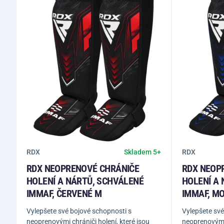
RDX
RDX
Skladem 5+
RDX NEOPRENOVÉ CHRÁNIČE
RDX NEOP
HOLENÍ A NÁRTŮ, SCHVÁLENÉ
HOLENÍ A
IMMAF, ČERVENÉ M
IMMAF, M
Vylepšete své bojové schopnosti s
Vylepšete své
neoprenovými chrániči holení, které jsou
neoprenovými 