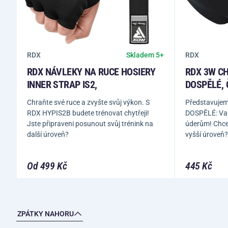
RDX
RDX
Skladem 5+
RDX NÁVLEKY NA RUCE HOSIERY
RDX 3W C
INNER STRAP IS2,
DOSPĚLÉ, 
Chraňte své ruce a zvyšte svůj výkon. S
Představujem
RDX HYPIS2B budete trénovat chytřeji!
DOSPĚLÉ: Vaše
Jste připraveni posunout svůj trénink na
úderům! Chce
další úroveň?
vyšší úroveň?
Od 499 Kč
445 Kč
ZPÁTKY NAHORU