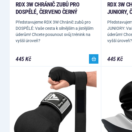
RDX 3W CHRÁNIČ ZUBŮ PRO
RDX 3W C
DOSPĚLÉ, ČERVENO ČERNÝ
JUNIORY, 
Představujeme RDX 3W Chránič zubů pro
Představujem
DOSPĚLÉ: Vaše cesta k silnějším a jistějším
JUNIORY: Vaše
úderům! Chcete posunout svůj trénink na
úderům! Chce
vyšší úroveň?
vyšší úroveň?
445 Kč
445 Kč