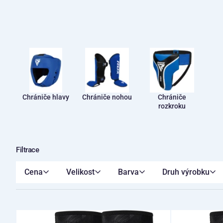
Chrániče hlavy
Chrániče nohou
Chrániče
rozkroku
Filtrace
Cena
Velikost
Barva
Druh výrobku