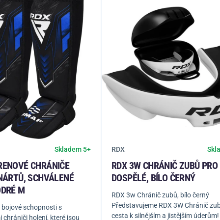
RDX
Skladem 5+
Skl
RENOVÉ CHRÁNIČE
RDX 3W CHRÁNIČ ZUBŮ PRO
 NÁRTŮ, SCHVÁLENÉ
DOSPĚLÉ, BÍLO ČERNÝ
ODRÉ M
RDX 3w Chránič zubů, bílo černý
Představujeme RDX 3W Chránič zub
 bojové schopnosti s
cesta k silnějším a jistějším úderům
chrániči holení, které jsou