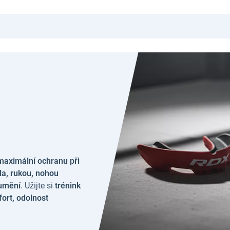
maximální ochranu při
ěla, rukou, nohou
 umění
. Užijte si
trénink
ort, odolnost