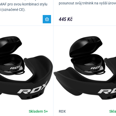
posunout svůj trénink na vyšší úro
MAF pro svou kombinaci stylu
i (označené CE).
445 Kč
RDX
Skladem 5+
Skl