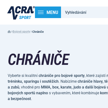
MENU
Bojové sporty
Chrániče
CHRÁNIČE
Vyberte si kvalitní
chrániče pro bojové sporty
, které zajistí
tréninku, sparingu i soutěžích
. Nabízíme
chrániče hlavy, t
a zubů
, vhodné pro
MMA, box, karate, judo a další bojová
bojových sportů naplno
s vybavením, které kombinuje
komf
a bezpečnost
.