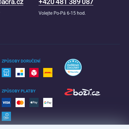
acra.cz
+420 481 389 087
v
Volejte Po-Pá 6-15 hod.
ZPŮSOBY DORUČENÍ
ZPŮSOBY PLATBY