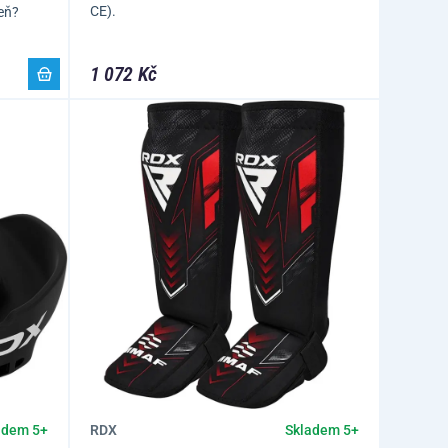
CE).
veň?
1 072 Kč
RDX
adem 5+
Skladem 5+