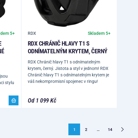
RDX
adem 5+
Skladem 5+
E
RDX CHRÁNIČ HLAVY T1 S
NÉ
ODNÍMATELNÝM KRYTEM, ČERNÝ
RDX Chránič hlavy T1 s odnímatelným
krytem, černý. Jistota a styl v jednom! RDX
Chránič hlavy T1 s odnímatelným krytem je
 jsou
váš nekompromisní spojenec v ringu!
i stylu
Od 1 099 Kč
1
2
…
14