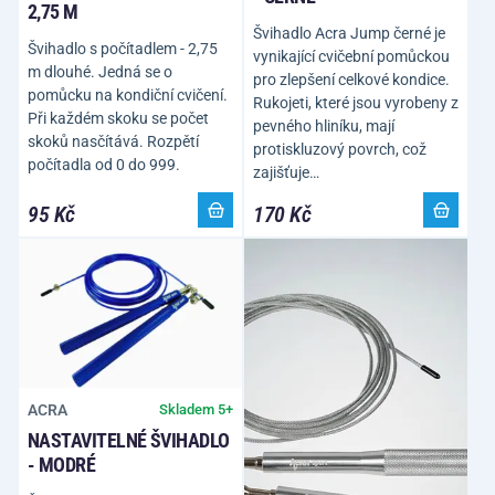
2,75 M
Švihadlo Acra Jump černé je
Švihadlo s počítadlem - 2,75
vynikající cvičební pomůckou
m dlouhé. Jedná se o
pro zlepšení celkové kondice.
pomůcku na kondiční cvičení.
Rukojeti, které jsou vyrobeny z
Při každém skoku se počet
pevného hliníku, mají
skoků nasčítává. Rozpětí
protiskluzový povrch, což
počítadla od 0 do 999.
zajišťuje…
95 Kč
170 Kč
ACRA
Skladem 5+
NASTAVITELNÉ ŠVIHADLO
- MODRÉ