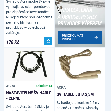
Švihadlo Acra modré Skipy je
vynikající cvičební pomůckou
ŠVIHADLA, LANA
pro zlepšení celkové kondice.
A OBRUČE: RYCHLÝ
Rukojeti, které jsou vyrobeny z
pevného hliníku, mají
PRŮVODCE VÝBĚREM
protiskluzový povrch, což
zajišťuje…
PROZKOUMAT
PRŮVODCE
170 Kč
ACRA
Skladem 5+
ACRA
NASTAVITELNÉ ŠVIHADLO
ŠVIHADLO JUTA 2,5M
- ČERNÉ
Švihadlo juta kónické 2,5 m,
Švihadlo Acra černé Skipy je
balené v PE sáčku. Klasický