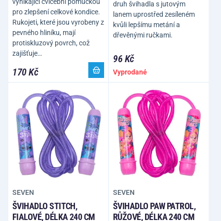
vynikající cvičební pomůckou
druh švihadla s jutovým
pro zlepšení celkové kondice.
lanem uprostřed zesíleném
Rukojeti, které jsou vyrobeny z
kvůli lepšímu metání a
pevného hliníku, mají
dřevěnými ručkami.
protiskluzový povrch, což
zajišťuje…
96 Kč
170 Kč
Vyprodané
SEVEN
SEVEN
ŠVIHADLO STITCH,
ŠVIHADLO PAW PATROL,
FIALOVÉ, DÉLKA 240 CM
RŮŽOVÉ, DÉLKA 240 CM