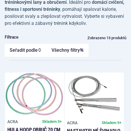
tréninkovými lany a obručemi
. Ideální pro
domácí cvičení,
fitness i sportovní tréninky
, pomáhají spalovat kalorie,
posilovat svaly a zlepšovat vytrvalost. Vyberte si vybavení
pro efektivní a zábavný trénink kdykoliv.
Filtrace
Zobrazeno 13 produktů
Seřadit podle
Všechny filtry
ACRA
Skladem 5+
ACRA
Skladem 5+
HULA HOOP OBRUČ 70 CM
NASTAVITELNÉ ŠVIHADLO