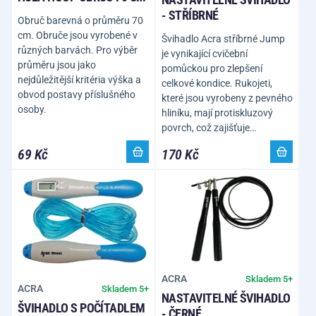
- STŘÍBRNÉ
Obruč barevná o průměru 70
cm. Obruče jsou vyrobené v
Švihadlo Acra stříbrné Jump
různých barvách. Pro výběr
je vynikající cvičební
průměru jsou jako
pomůckou pro zlepšení
nejdůležitější kritéria výška a
celkové kondice. Rukojeti,
obvod postavy příslušného
které jsou vyrobeny z pevného
osoby.
hliníku, mají protiskluzový
povrch, což zajišťuje…
69 Kč
170 Kč
ACRA
Skladem 5+
ACRA
Skladem 5+
NASTAVITELNÉ ŠVIHADLO
ŠVIHADLO S POČÍTADLEM
- ČERNÉ