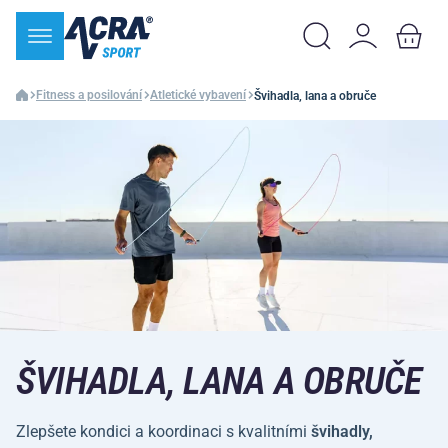
Fitness a posilování
Atletické vybavení
Švihadla, lana a obruče
ŠVIHADLA, LANA A OBRUČE
Zlepšete kondici a koordinaci s kvalitními
švihadly,