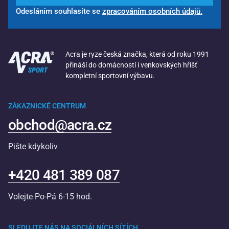
Odesláním souhlasíte se
zpracováním osobních údajů.
Acra je ryze česká značka, která od roku 1991
přináší do domácností i venkovských hřišť
kompletní sportovní výbavu.
ZÁKAZNICKÉ CENTRUM
obchod@acra.cz
Pište kdykoliv
+420 481 389 087
Volejte Po-Pá 6-15 hod.
SLEDUJTE NÁS NA SOCIÁLNÍCH SÍTÍCH