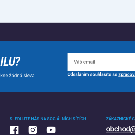
ILU?
Odesláním souhlasíte se
zpracov
ikne žádná sleva
SLEDUJTE NÁS NA SOCIÁLNÍCH SÍTÍCH
ZÁKAZNICKÉ 
obchod@