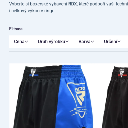
Vyberte si boxerské vybavení
RDX
, které podpoří vaši techn
i celkový výkon v ringu.
Filtrace
Cena
Druh výrobku
Barva
Určení