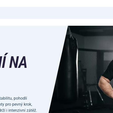
Í NA
bilitu, pohodlí
oty pro pevný krok,
rží i intenzivní zátěž.