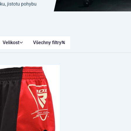
iku, jistotu pohybu
Velikost
Všechny filtry