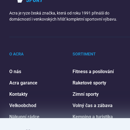
Acra je ryze česká značka, která od roku 1991 přináší do
domácností i venkovských hřišť kompletní sportovní výbavu.
O ACRA
SORTIMENT
O nás
Fitness a posilování
Acra garance
Raketové sporty
Kontakty
Zimní sporty
Velkoobchod
Volný čas a zábava
Nákupní rádce
Kemping a turistika