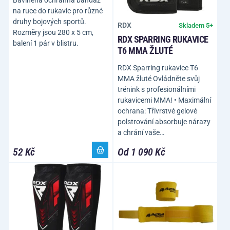
Bavlněná ochranná bandáž
na ruce do rukavic pro různé
druhy bojových sportů.
RDX
Skladem 5+
Rozměry jsou 280 x 5 cm,
RDX SPARRING RUKAVICE
balení 1 pár v blistru.
T6 MMA ŽLUTÉ
RDX Sparring rukavice T6
MMA žluté Ovládněte svůj
trénink s profesionálními
rukavicemi MMA! • Maximální
ochrana: Třívrstvé gelové
polstrování absorbuje nárazy
a chrání vaše…
52 Kč
Od 1 090 Kč