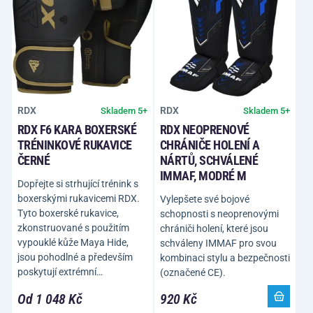
RDX
RDX
Skladem 5+
Skladem 5+
RDX F6 KARA BOXERSKÉ
RDX NEOPRENOVÉ
TRÉNINKOVÉ RUKAVICE
CHRÁNIČE HOLENÍ A
ČERNÉ
NÁRTŮ, SCHVÁLENÉ
IMMAF, MODRÉ M
Dopřejte si strhující trénink s
boxerskými rukavicemi RDX.
Vylepšete své bojové
Tyto boxerské rukavice,
schopnosti s neoprenovými
zkonstruované s použitím
chrániči holení, které jsou
vypouklé kůže Maya Hide,
schváleny IMMAF pro svou
jsou pohodlné a především
kombinaci stylu a bezpečnosti
poskytují extrémní…
(označené CE).
Od 1 048 Kč
920 Kč