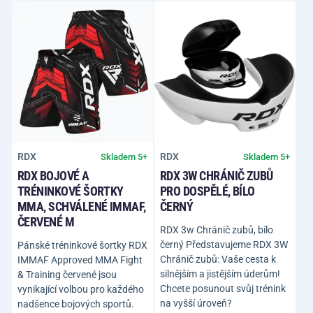
RDX
RDX
Skladem 5+
Skladem 5+
RDX BOJOVÉ A
RDX 3W CHRÁNIČ ZUBŮ
TRÉNINKOVÉ ŠORTKY
PRO DOSPĚLÉ, BÍLO
MMA, SCHVÁLENÉ IMMAF,
ČERNÝ
ČERVENÉ M
RDX 3w Chránič zubů, bílo
černý Představujeme RDX 3W
Pánské tréninkové šortky RDX
Chránič zubů: Vaše cesta k
IMMAF Approved MMA Fight
silnějším a jistějším úderům!
& Training červené jsou
Chcete posunout svůj trénink
vynikající volbou pro každého
na vyšší úroveň?
nadšence bojových sportů.