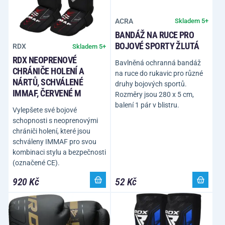
ACRA
Skladem 5+
BANDÁŽ NA RUCE PRO
BOJOVÉ SPORTY ŽLUTÁ
RDX
Skladem 5+
RDX NEOPRENOVÉ
Bavlněná ochranná bandáž
CHRÁNIČE HOLENÍ A
na ruce do rukavic pro různé
NÁRTŮ, SCHVÁLENÉ
druhy bojových sportů.
IMMAF, ČERVENÉ M
Rozměry jsou 280 x 5 cm,
balení 1 pár v blistru.
Vylepšete své bojové
schopnosti s neoprenovými
chrániči holení, které jsou
schváleny IMMAF pro svou
kombinaci stylu a bezpečnosti
(označené CE).
920 Kč
52 Kč