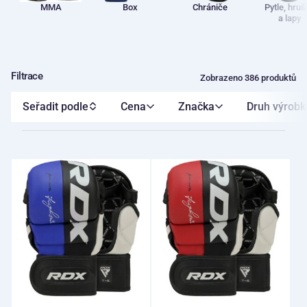
MMA
Box
Chrániče
Pytle, hruš
a lapy
Filtrace
Zobrazeno 386 produktů
Seřadit podle
Cena
Značka
Druh výrobk