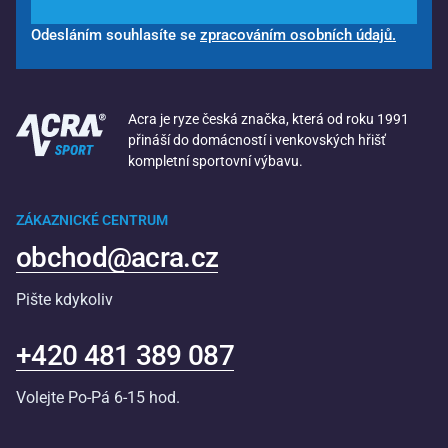
Odesláním souhlasíte se
zpracováním osobních údajů.
Acra je ryze česká značka, která od roku 1991
přináší do domácností i venkovských hřišť
kompletní sportovní výbavu.
ZÁKAZNICKÉ CENTRUM
obchod@acra.cz
Pište kdykoliv
+420 481 389 087
Volejte Po-Pá 6-15 hod.