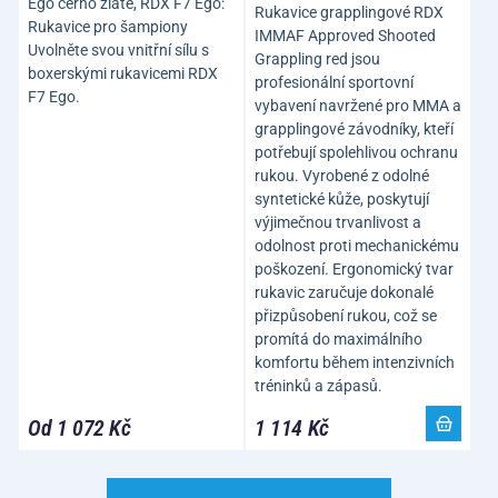
Ego černo zlaté, RDX F7 Ego:
Rukavice grapplingové RDX
Rukavice pro šampiony
IMMAF Approved Shooted
Uvolněte svou vnitřní sílu s
Grappling red jsou
boxerskými rukavicemi RDX
profesionální sportovní
F7 Ego.
vybavení navržené pro MMA a
grapplingové závodníky, kteří
potřebují spolehlivou ochranu
rukou. Vyrobené z odolné
syntetické kůže, poskytují
výjimečnou trvanlivost a
odolnost proti mechanickému
poškození. Ergonomický tvar
rukavic zaručuje dokonalé
přizpůsobení rukou, což se
promítá do maximálního
komfortu během intenzivních
tréninků a zápasů.
Od 1 072 Kč
1 114 Kč