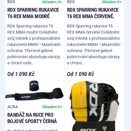
RDX
RDX
Skladem 5+
Skladem 5+
RDX SPARRING RUKAVICE
RDX SPARRING RUKAVICE
T6 REX MMA MODRÉ
T6 REX MMA ČERVENÉ,
RDX Sparring rukavice T6
RDX Sparring rukavice T6
REX MMA modré Ovládněte
REX MMA červené Ovládněte
svůj trénink s profesionálními
svůj trénink s profesionálními
rukavicemi MMA! • Maximální
rukavicemi MMA! • Maximální
ochrana: Třívrstvé gelové
ochrana: Třívrstvé gelové
polstrování absorbuje nárazy
polstrování absorbuje nárazy
a chrání vaše…
a chrání…
Od 1 090 Kč
Od 1 090 Kč
ACRA
Skladem 5+
BANDÁŽ NA RUCE PRO
BOJOVÉ SPORTY ČERNÁ