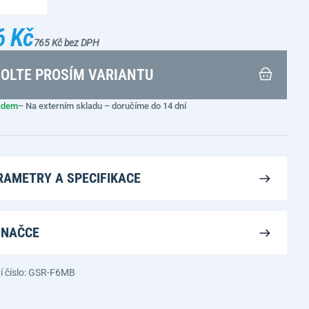
6 Kč
765 Kč bez DPH
OLTE PROSÍM VARIANTU
adem
– Na externím skladu – doručíme do 14 dní
RAMETRY A SPECIFIKACE
ZNAČCE
í číslo: GSR-F6MB