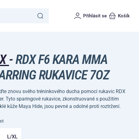
Přihlásit se
Košík
DX
-
RDX F6 KARA MMA
ARRING RUKAVICE 7OZ
ďte znovu svého tréninkového ducha pomocí rukavic RDX
r. Tyto sparingové rukavice, zkonstruované s použitím
lé kůže Maya Hide, jsou pevné a odolné proti roztržení.
st
L/XL