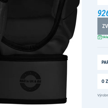
92
ZV
Skl
PA
O 
Výrobn