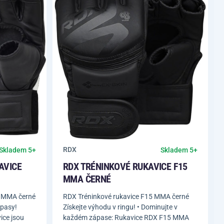
RDX
Skladem 5+
Skladem 5+
AVICE
RDX TRÉNINKOVÉ RUKAVICE F15
MMA ČERNÉ
2 MMA černé
RDX Tréninkové rukavice F15 MMA černé
ápasy!
Získejte výhodu v ringu! • Dominujte v
ice jsou
každém zápase: Rukavice RDX F15 MMA