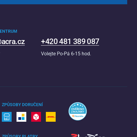
CENTRUM
acra.cz
+420 481 389 087
v
Volejte Po-Pá 6-15 hod.
ZPŮSOBY DORUČENÍ
ZPŮSOBY PLATBY