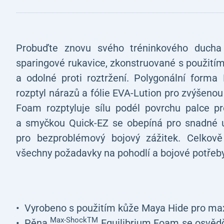
Probuďte znovu svého tréninkového ducha
sparingové rukavice, zkonstruované s použití
a odolné proti roztržení. Polygonální form
rozptyl nárazů a fólie EVA-Lution pro zvýšeno
Foam rozptyluje sílu podél povrchu palce 
a smyčkou Quick-EZ se obepíná pro snadné u
pro bezproblémový bojový zážitek. Celkově
všechny požadavky na pohodlí a bojové potřeby
Vyrobeno s použitím kůže Maya Hide pro max
Max-ShockTM
Pěna
Equilibrium Foam se osvědču