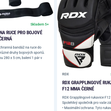
Skladem 5+
NA RUCE PRO BOJOVÉ
ČERNÁ
chranná bandáž na ruce do
 různé druhy bojových sportů.
u 280 x 5 cm, balení 1 pár v
RDX
RDX GRAPPLINGOVÉ RUK
F12 MMA ČERNÉ
RDX Grapplingové rukavice F1
Spolehlivý společník pro vaše z
• Maximální ochrana: Tyto rukav