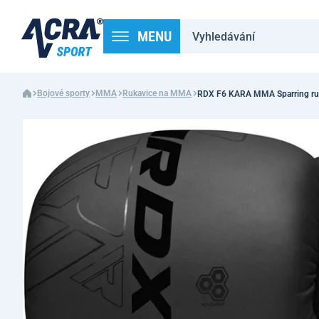
MENU
Bojové sporty
MMA
Rukavice na MMA
RDX F6 KARA MMA Sparring ru