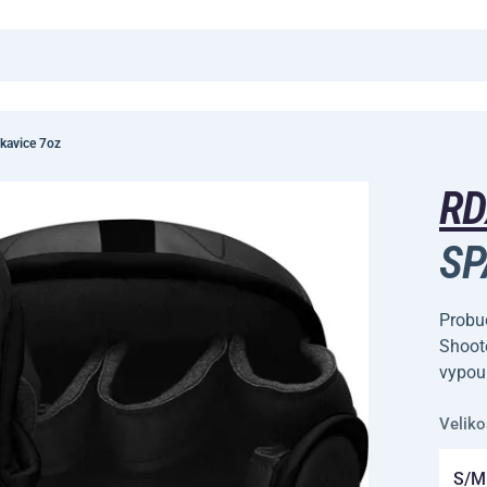
kavice 7oz
R
SP
Probu
Shoote
vypouk
Veliko
S/M