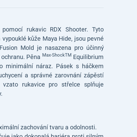
 pomocí rukavic RDX Shooter. Tyto
m vypouklé kůže Maya Hide, jsou pevné
a Fusion Mold je nasazena pro účinný
Max-ShockTM
u ochranu. Pěna
Equilibrium
pro minimální náraz. Pásek s háčkem
chycení a správné zarovnání zápěstí
 vzato rukavice pro střelce splňuje
.
imální zachování tvaru a odolnosti.
je jako dokonalá bariéra proti silným