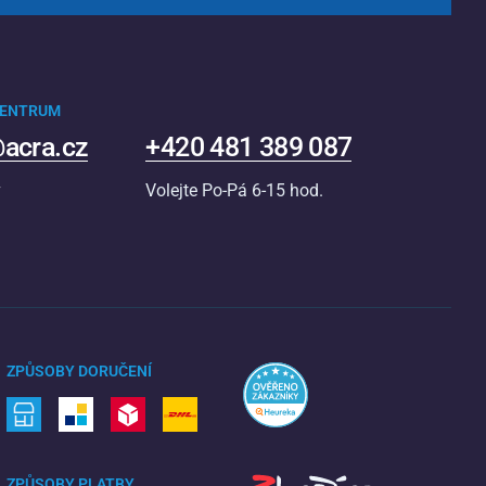
CENTRUM
acra.cz
+420 481 389 087
v
Volejte Po-Pá 6-15 hod.
ZPŮSOBY DORUČENÍ
ZPŮSOBY PLATBY