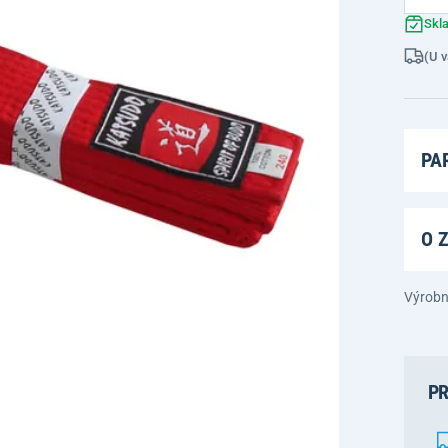
Skl
(U v
PA
O 
Výrobn
PR