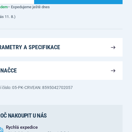
adem
– Expedujeme ještě dnes
ás 11. 8.)
RAMETRY A SPECIFIKACE
ZNAČCE
í číslo: 05-PK-CRV
EAN: 8595042702057
OČ NAKOUPIT U NÁS
Rychlá expedice