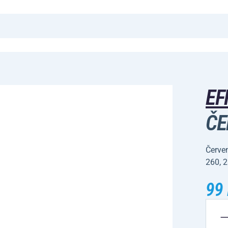
EF
ČE
Červen
260, 
99