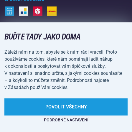
Doprava a platba
Kemping a turistika
Bojové sporty
ZPŮSOBY PLATBY
Kola a koloběžky
BUĎTE TADY JAKO DOMA
Míčové sporty
Záleží nám na tom, abyste se k nám rádi vraceli. Proto
Vodní sporty
používáme cookies, které nám pomáhají ladit nákup
k dokonalosti a poskytovat vám špičkové služby.
Sportovní oblečení a doplňky
V nastavení si snadno určíte, s jakými cookies souhlasíte
– a kdykoli to můžete změnit. Podrobnosti najdete
Obchodní podmínky
Ochrana osobních údajů
v Zásadách používání cookies.
Nastavení cookies
POVOLIT VŠECHNY
PODROBNÉ NASTAVENÍ
Na tomto webu straší