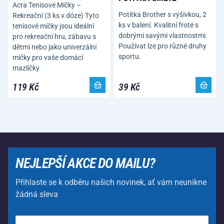
Acra Tenisové Míčky –
Potítka Brother s výšivkou, 2
Rekreační (3 ks v dóze) Tyto
ks v balení. Kvalitní froté s
tenisové míčky jsou ideální
dobrými savými vlastnostmi.
pro rekreační hru, zábavu s
Používat lze pro různé druhy
dětmi nebo jako univerzální
sportu.
míčky pro vaše domácí
mazlíčky.
119 Kč
39 Kč
NEJLEPŠÍ AKCE DO MAILU?
Přihlaste se k odběru našich novinek, ať vám neunikne
žádná sleva