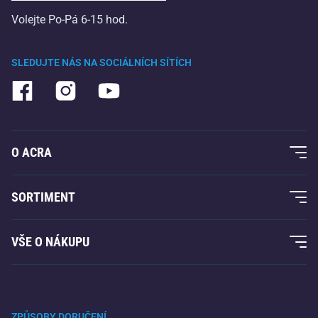
Volejte Po-Pá 6-15 hod.
SLEDUJTE NÁS NA SOCIÁLNÍCH SÍTÍCH
O ACRA
O nás
SORTIMENT
Acra garance
Fitness a posilování
VŠE O NÁKUPU
Kontakty
Raketové sporty
Velkoobchod
Acra garance
Zimní sporty
Nákupní rádce
Vrácení a reklamace
Volný čas a zábava
ZPŮSOBY DORUČENÍ