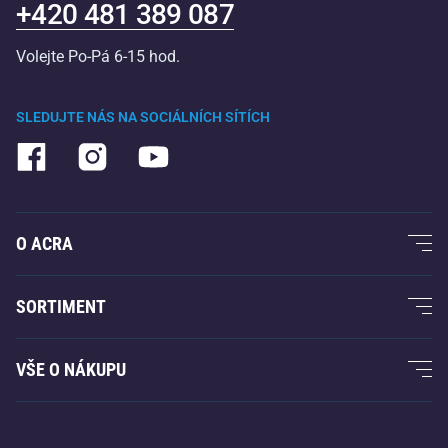
+420 481 389 087
Volejte Po-Pá 6-15 hod.
SLEDUJTE NÁS NA SOCIÁLNÍCH SÍTÍCH
O ACRA
O nás
SORTIMENT
Acra garance
Fitness a posilování
VŠE O NÁKUPU
Kontakty
Raketové sporty
Velkoobchod
Acra garance
Zimní sporty