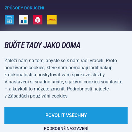
Nákupní rádce
Vrácení a reklamace
Volný čas a zábava
ZPŮSOBY DORUČENÍ
Doprava a platba
Kemping a turistika
Bojové sporty
ZPŮSOBY PLATBY
Kola a koloběžky
BUĎTE TADY JAKO DOMA
Míčové sporty
Záleží nám na tom, abyste se k nám rádi vraceli. Proto
Vodní sporty
používáme cookies, které nám pomáhají ladit nákup
k dokonalosti a poskytovat vám špičkové služby.
Sportovní oblečení a doplňky
V nastavení si snadno určíte, s jakými cookies souhlasíte
– a kdykoli to můžete změnit. Podrobnosti najdete
Obchodní podmínky
Ochrana osobních údajů
v Zásadách používání cookies.
Nastavení cookies
POVOLIT VŠECHNY
PODROBNÉ NASTAVENÍ
Na tomto webu straší