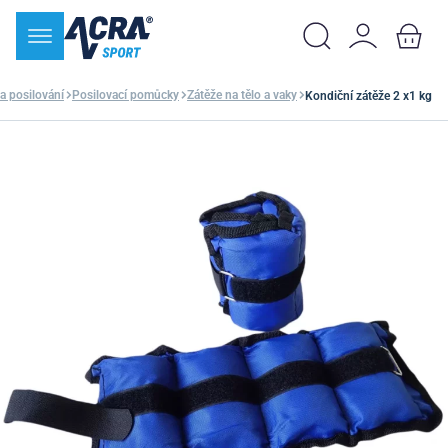
 a posilování
Posilovací pomůcky
Zátěže na tělo a vaky
Kondiční zátěže 2 x1 kg