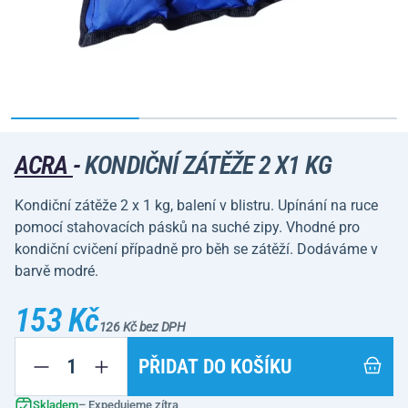
ACRA
-
KONDIČNÍ ZÁTĚŽE 2 X1 KG
Kondiční zátěže 2 x 1 kg, balení v blistru. Upínání na ruce
pomocí stahovacích pásků na suché zipy. Vhodné pro
kondiční cvičení případně pro běh se zátěží. Dodáváme v
barvě modré.
153 Kč
126 Kč bez DPH
PŘIDAT DO KOŠÍKU
Skladem
– Expedujeme zítra