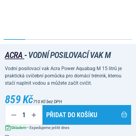
ACRA
-
VODNÍ POSILOVACÍ VAK M
Vodní posilovací vak Acra Power Aquabag M 15 litrů je
praktická cvičební pomůcka pro domácí trénink, kterou
stačí naplnit vodou a můžete začít cvičit.
859 Kč
710 Kč bez DPH
PŘIDAT DO KOŠÍKU
Skladem
– Expedujeme ještě dnes