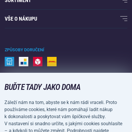
SORTIMENT
Acra garance
Fitness a posilování
VŠE O NÁKUPU
Kontakty
Raketové sporty
Velkoobchod
Acra garance
Zimní sporty
Nákupní rádce
Vrácení a reklamace
Volný čas a zábava
ZPŮSOBY DORUČENÍ
Doprava a platba
Kemping a turistika
Bojové sporty
ZPŮSOBY PLATBY
Kola a koloběžky
BUĎTE TADY JAKO DOMA
Míčové sporty
Záleží nám na tom, abyste se k nám rádi vraceli. Proto
Vodní sporty
používáme cookies, které nám pomáhají ladit nákup
k dokonalosti a poskytovat vám špičkové služby.
Sportovní oblečení a doplňky
V nastavení si snadno určíte, s jakými cookies souhlasíte
– a kdykoli to můžete změnit. Podrobnosti najdete