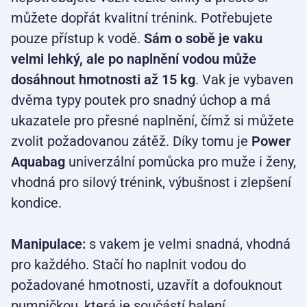
můžete dopřát kvalitní trénink. Potřebujete
pouze přístup k vodě.
Sám o sobě je vaku
velmi lehký, ale po naplnění vodou může
dosáhnout hmotnosti až 15 kg
. Vak je vybaven
dvěma typy poutek pro snadný úchop a má
ukazatele pro přesné naplnění, čímž si můžete
zvolit požadovanou zátěž. Díky tomu je
Power
Aquabag
univerzální pomůcka pro muže i ženy,
vhodná pro silový trénink, výbušnost i zlepšení
kondice.
Manipulace:
s vakem je velmi snadná, vhodná
pro každého. Stačí ho naplnit vodou do
požadované hmotnosti, uzavřít a dofouknout
pumpičkou, která je součástí balení.