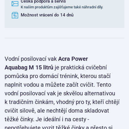
Česká podpora a servis
K našim produktům zajišťujeme také náhradní díly.
Možnost vrácení do 14 dnů
Vodní posilovací vak
Acra Power
Aquabag M 15 litrů
je praktická cvičební
pomůcka pro domácí trénink, kterou stačí
naplnit vodou a můžete začít cvičit. Tento
vodní posilovací vak je skvělou alternativou
k tradičním činkám, vhodný pro ty, kteří chtějí
cvičit silově, ale nechtějí doma skladovat
těžké činky. Je ideální i na cesty -
nepotřebujete vozit těžké činky a přesto si