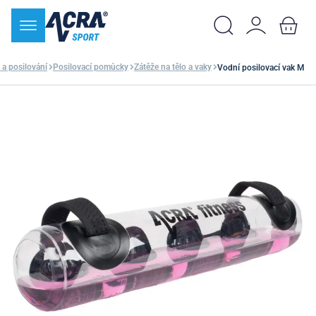
 a posilování
Posilovací pomůcky
Zátěže na tělo a vaky
Vodní posilovací vak M