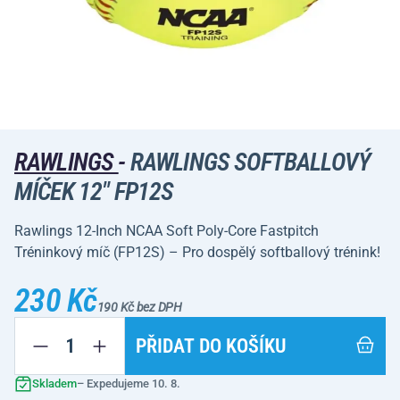
RAWLINGS
-
RAWLINGS SOFTBALLOVÝ
MÍČEK 12" FP12S
Rawlings 12-Inch NCAA Soft Poly-Core Fastpitch
Tréninkový míč (FP12S) – Pro dospělý softballový trénink!
230 Kč
190 Kč bez DPH
PŘIDAT DO KOŠÍKU
Skladem
– Expedujeme 10. 8.