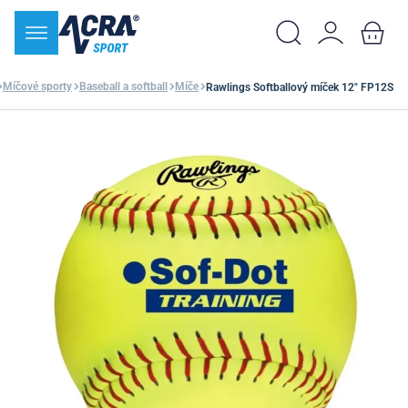
Míčové sporty
Baseball a softball
Míče
Rawlings Softballový míček 12" FP12S