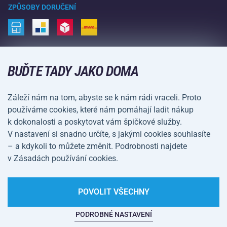
Vrácení a reklamace
Volný čas a zábava
ZPŮSOBY DORUČENÍ
Doprava a platba
Kemping a turistika
Bojové sporty
ZPŮSOBY PLATBY
Kola a koloběžky
BUĎTE TADY JAKO DOMA
Míčové sporty
Záleží nám na tom, abyste se k nám rádi vraceli. Proto
Vodní sporty
používáme cookies, které nám pomáhají ladit nákup
k dokonalosti a poskytovat vám špičkové služby.
Sportovní oblečení a doplňky
V nastavení si snadno určíte, s jakými cookies souhlasíte
– a kdykoli to můžete změnit. Podrobnosti najdete
Obchodní podmínky
Ochrana osobních údajů
v Zásadách používání cookies.
Nastavení cookies
POVOLIT VŠECHNY
PODROBNÉ NASTAVENÍ
Na tomto webu straší