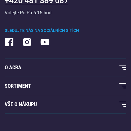
+420 481 389 087
Volejte Po-Pá 6-15 hod.
SLEDUJTE NÁS NA SOCIÁLNÍCH SÍTÍCH
O ACRA
O nás
SORTIMENT
Acra garance
Fitness a posilování
VŠE O NÁKUPU
Kontakty
Raketové sporty
Velkoobchod
Acra garance
Zimní sporty
Nákupní rádce