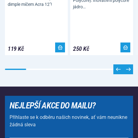
Polycore): Inovativní polycore
dimple míčem Acra 12"!
jádro…
119 Kč
250 Kč
NEJLEPŠÍ AKCE DO MAILU?
Přihlaste se k odběru našich novinek, ať vám neunikne
žádná sleva