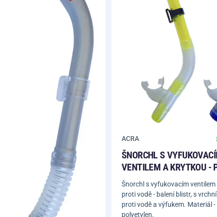
ACRA
ŠNORCHL S VYFUKOVAC
VENTILEM A KRYTKOU - 
Šnorchl s vyfukovacím ventilem
proti vodě - balení blistr, s vrchn
proti vodě a výfukem. Materiál - 
polyetylen.