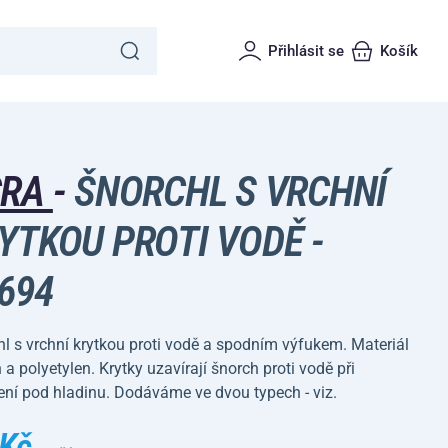
Přihlásit se
Košík
CRA
-
ŠNORCHL S VRCHNÍ
YTKOU PROTI VODĚ -
694
l s vrchní krytkou proti vodě a spodním výfukem. Materiál
n a polyetylen. Krytky uzavírají šnorch proti vodě při
ní pod hladinu. Dodáváme ve dvou typech - viz.
 Kč