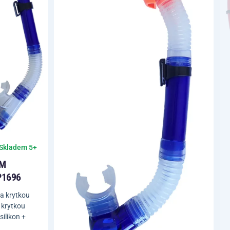
Skladem 5+
ÍM
P1696
 a krytkou
í krytkou
silikon +