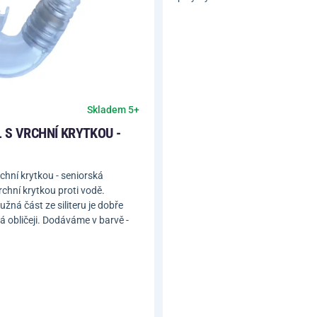
Skladem 5+
 S VRCHNÍ KRYTKOU -
rchní krytkou - seniorská
vrchní krytkou proti vodě.
žná část ze siliteru je dobře
á obličeji. Dodáváme v barvě -