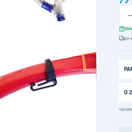
Skl
(U v
PA
O 
Výrobn