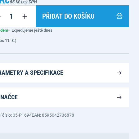
65 Kč bez DPH
PŘIDAT DO KOŠÍKU
adem
– Expedujeme ještě dnes
ás 11. 8.)
RAMETRY A SPECIFIKACE
ZNAČCE
í číslo: 05-P1694
EAN: 8595042736878