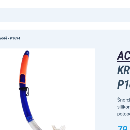
 vodě - P1694
A
KR
P1
Šnorch
siliko
potope
79