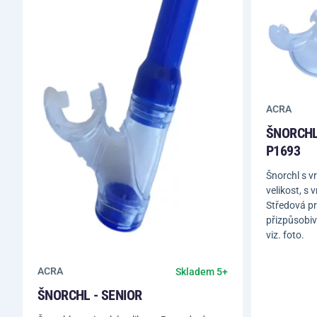
ACRA
ŠNORCHL
P1693
Šnorchl s v
velikost, s 
Středová pru
přizpůsobiv
viz. foto.
ACRA
Skladem 5+
ŠNORCHL - SENIOR