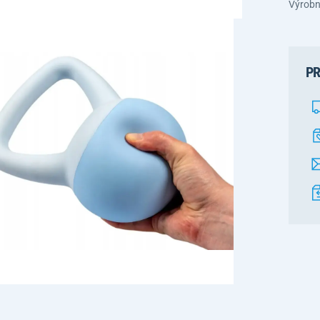
Výrobn
PR