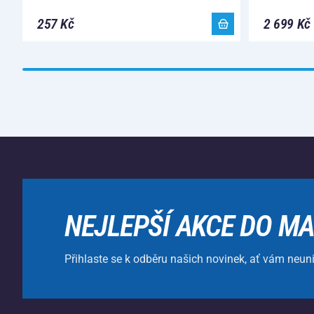
257 Kč
2 699 Kč
NEJLEPŠÍ AKCE DO MA
Přihlaste se k odběru našich novinek, ať vám neun