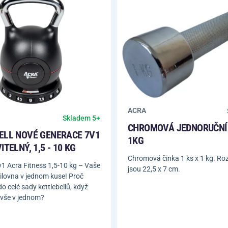
ACRA
Skladem 5+
CHROMOVÁ JEDNORUČNÍ
ELL NOVÉ GENERACE 7V1
1KG
ITELNÝ, 1,5 - 10 KG
Chromová činka 1 ks x 1 kg. Ro
7v1 Acra Fitness 1,5-10 kg – Vaše
jsou 22,5 x 7 cm.
ilovna v jednom kuse! Proč
o celé sady kettlebellů, když
 vše v jednom?