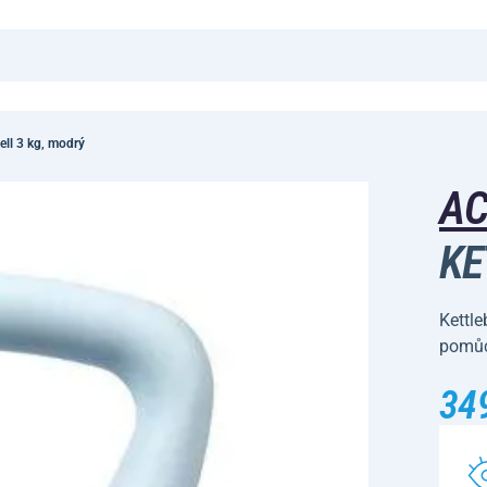
ll 3 kg, modrý
A
KE
Kettle
pomůck
34