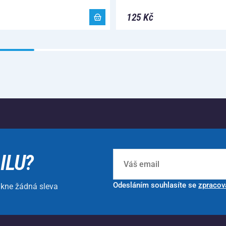
125 Kč
ILU?
Odesláním souhlasíte se
zpracov
ikne žádná sleva