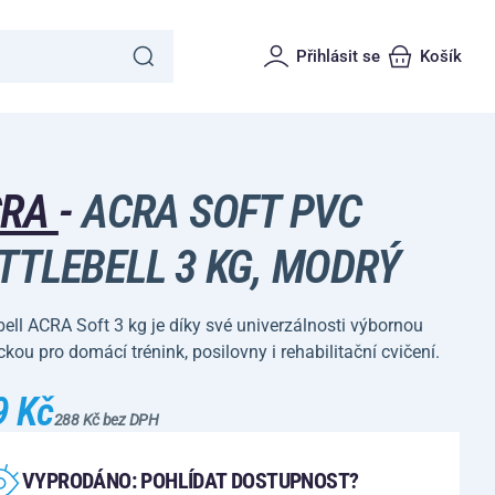
Přihlásit se
Košík
CRA
-
ACRA SOFT PVC
TTLEBELL 3 KG, MODRÝ
bell ACRA Soft 3 kg je díky své univerzálnosti výbornou
ou pro domácí trénink, posilovny i rehabilitační cvičení.
9 Kč
288 Kč bez DPH
VYPRODÁNO: POHLÍDAT DOSTUPNOST?