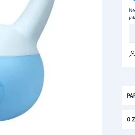
Ne
ja
PA
O 