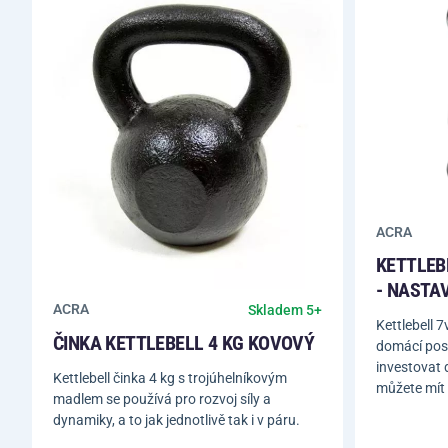
ACRA
KETTLEB
- NASTAV
ACRA
Skladem 5+
Kettlebell 
ČINKA KETTLEBELL 4 KG KOVOVÝ
domácí pos
investovat d
Kettlebell činka 4 kg s trojúhelníkovým
můžete mít
madlem se používá pro rozvoj síly a
dynamiky, a to jak jednotlivě tak i v páru.