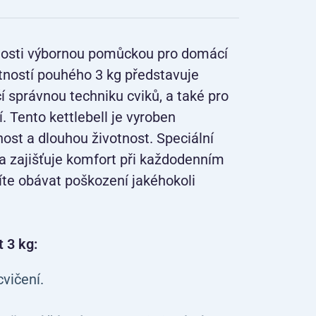
lnosti výbornou pomůckou pro domácí
motností pouhého 3 kg představuje
čí správnou techniku cviků, a také pro
. Tento kettlebell je vyroben
st a dlouhou životnost. Speciální
a zajišťuje komfort při každodenním
íte obávat poškození jakéhokoli
t 3 kg:
cvičení.