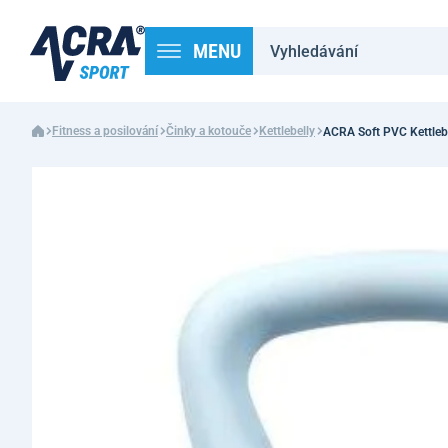
MENU
Fitness a posilování
Činky a kotouče
Kettlebelly
ACRA Soft PVC Kettlebe