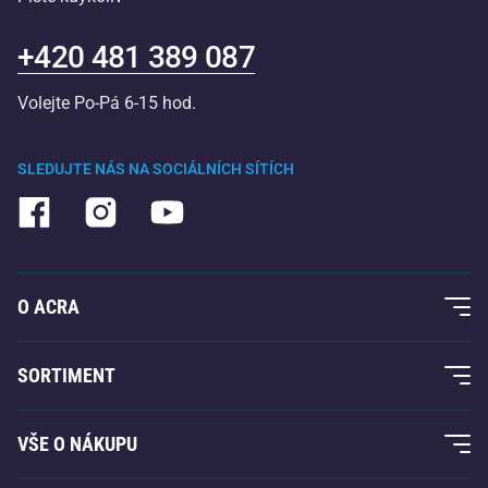
+420 481 389 087
Volejte Po-Pá 6-15 hod.
SLEDUJTE NÁS NA SOCIÁLNÍCH SÍTÍCH
O ACRA
O nás
SORTIMENT
Acra garance
Fitness a posilování
VŠE O NÁKUPU
Kontakty
Raketové sporty