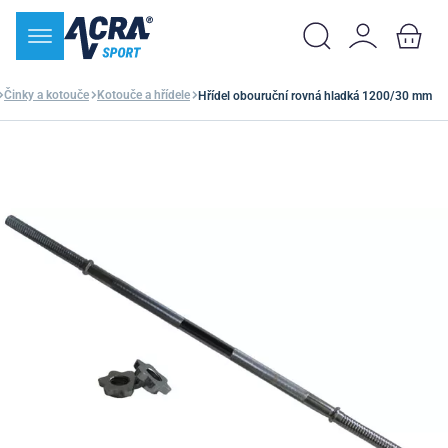
Činky a kotouče
Kotouče a hřídele
Hřídel obouruční rovná hladká 1200/30 mm