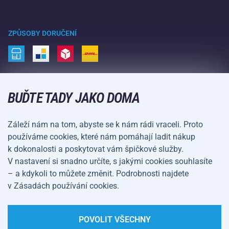
Velkoobchod
Acra garance
Zimní sporty
Nákupní rádce
Vrácení a reklamace
Volný čas a zábava
ZPŮSOBY DORUČENÍ
Doprava a platba
Kemping a turistika
Bojové sporty
ZPŮSOBY PLATBY
Kola a koloběžky
BUĎTE TADY JAKO DOMA
Míčové sporty
Záleží nám na tom, abyste se k nám rádi vraceli. Proto
Vodní sporty
používáme cookies, které nám pomáhají ladit nákup
k dokonalosti a poskytovat vám špičkové služby.
Sportovní oblečení a doplňky
V nastavení si snadno určíte, s jakými cookies souhlasíte
– a kdykoli to můžete změnit. Podrobnosti najdete
Obchodní podmínky
Ochrana osobních údajů
v Zásadách používání cookies.
Nastavení cookies
POVOLIT VŠECHNY