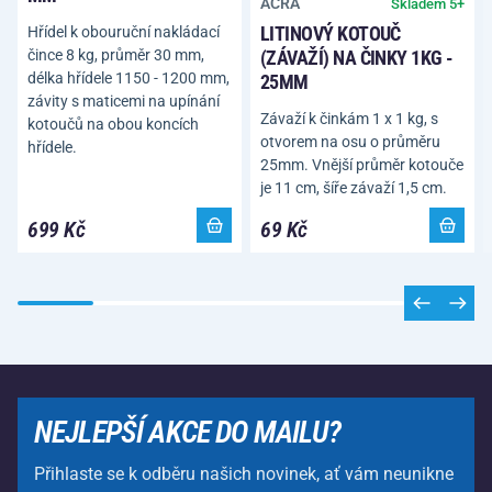
ACRA
Skladem 5+
LITINOVÝ KOTOUČ
Hřídel k obouruční nakládací
(ZÁVAŽÍ) NA ČINKY 1KG -
čince 8 kg, průměr 30 mm,
délka hřídele 1150 - 1200 mm,
25MM
závity s maticemi na upínání
Závaží k činkám 1 x 1 kg, s
kotoučů na obou koncích
otvorem na osu o průměru
hřídele.
25mm. Vnější průměr kotouče
je 11 cm, šíře závaží 1,5 cm.
699 Kč
69 Kč
NEJLEPŠÍ AKCE DO MAILU?
Přihlaste se k odběru našich novinek, ať vám neunikne