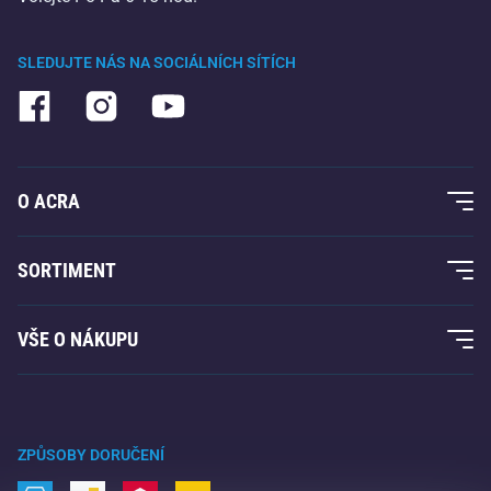
SLEDUJTE NÁS NA SOCIÁLNÍCH SÍTÍCH
O ACRA
O nás
SORTIMENT
Acra garance
Fitness a posilování
VŠE O NÁKUPU
Kontakty
Raketové sporty
Velkoobchod
Acra garance
Zimní sporty
Nákupní rádce
Vrácení a reklamace
Volný čas a zábava
ZPŮSOBY DORUČENÍ
Doprava a platba