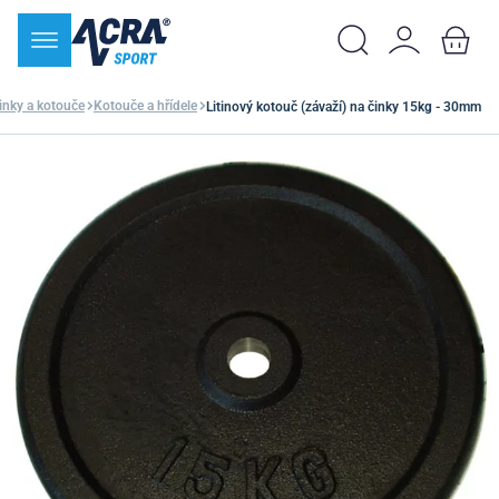
inky a kotouče
Kotouče a hřídele
Litinový kotouč (závaží) na činky 15kg - 30mm