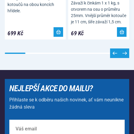
Závaží k činkám 1 x 1 kg, s
kotoučů na obou koncích
otvorem na osu o průměru
hřídele.
25mm. Vnější průměr kotouče
je 11 cm, šíře závaží 1,5 cm.
699 Kč
69 Kč
NEJLEPŠÍ AKCE DO MAILU?
Přihlaste se k odběru našich novinek, ať vám neunikne
žádná sleva