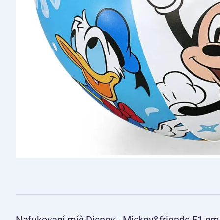
Nafukovací míč Disney - Mickey&friends 51 cm -