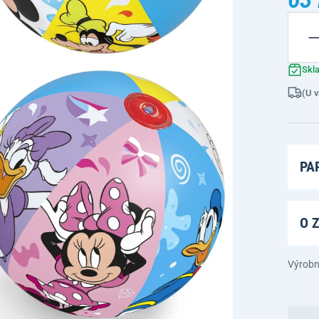
Skl
(U v
PA
O 
Výrobn