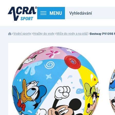
MENU
Vodní sporty
Hračky do vody
Míče do vody a na pláž
Bestway P91098 N