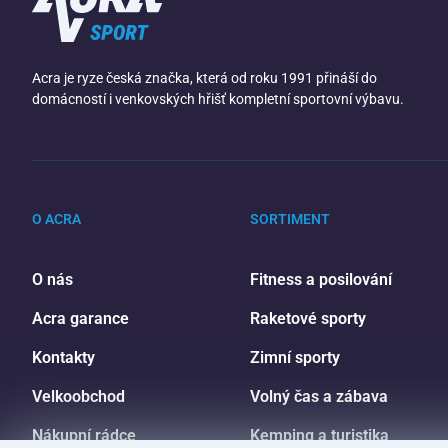
Acra je ryze česká značka, která od roku 1991 přináší do
domácností i venkovských hřišť kompletní sportovní výbavu.
O ACRA
SORTIMENT
O nás
Fitness a posilování
Acra garance
Raketové sporty
Kontakty
Zimní sporty
Velkoobchod
Volný čas a zábava
Nákupní rádce
Kemping a turistika