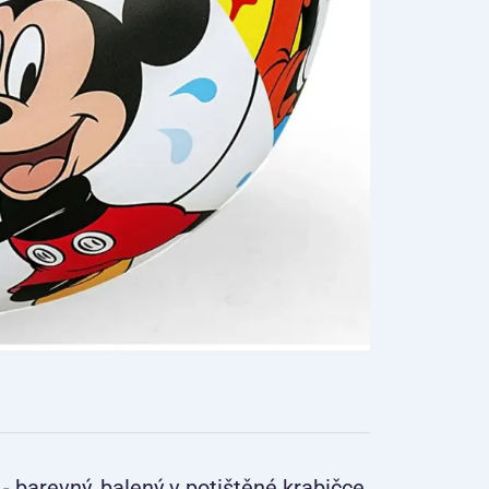
 barevný, balený v potištěné krabičce.