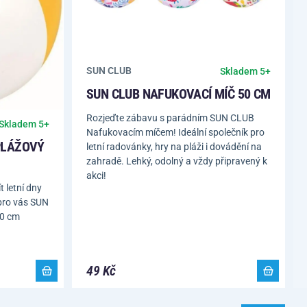
SUN CLUB
Skladem 5+
SUN CLUB NAFUKOVACÍ MÍČ 50 CM
Rozjeďte zábavu s parádním SUN CLUB
Skladem 5+
Nafukovacím míčem! Ideální společník pro
PLÁŽOVÝ
letní radovánky, hry na pláži i dovádění na
zahradě. Lehký, odolný a vždy připravený k
akci!
t letní dny
 pro vás SUN
40 cm
49 Kč