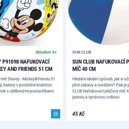
SUN CLUB
Skladem 5+
 P91098 NAFUKOVACÍ
SUN CLUB NAFUKOVACÍ 
KEY AND FRIENDS 51 CM
MÍČ 40 CM
míč Disney - Mickey&friends 51
Hledáte ideální způsob, jak si uží
ý, balený v potištěné krabičce.
plné zábavy a osvěžení? Pak je
tisk s oblíbenými postavičkami
CLUB Nafukovací plážový míč 
jasnou a správnou volbou!
45 Kč