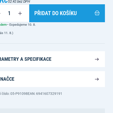
52 Kč bez DPH
PŘIDAT DO KOŠÍKU
adem
– Expedujeme 10. 8.
ás 11. 8.)
RAMETRY A SPECIFIKACE
ZNAČCE
í číslo: 05-P91098
EAN: 6941607329191