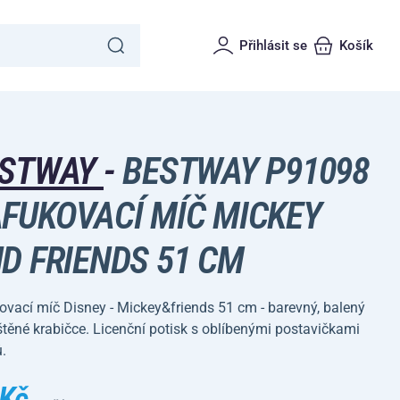
Přihlásit se
Košík
ESTWAY
-
BESTWAY P91098
FUKOVACÍ MÍČ MICKEY
D FRIENDS 51 CM
vací míč Disney - Mickey&friends 51 cm - barevný, balený
štěné krabičce. Licenční potisk s oblíbenými postavičkami
ů.
 Kč