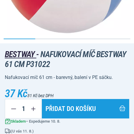
BESTWAY
-
NAFUKOVACÍ MÍČ BESTWAY
61 CM P31022
Nafukovací míč 61 cm - barevný, balení v PE sáčku.
37 Kč
31 Kč bez DPH
PŘIDAT DO KOŠÍKU
Skladem
– Expedujeme 10. 8.
(U vás 11. 8.)