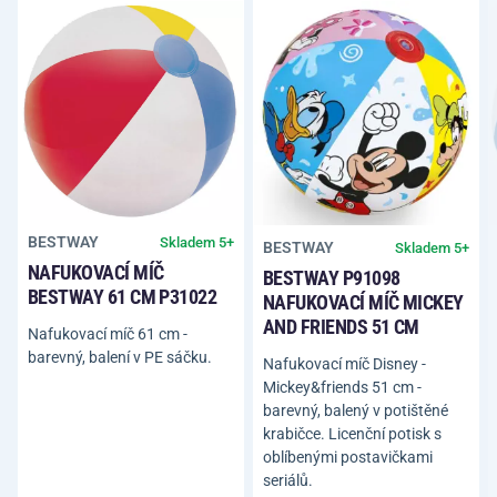
BESTWAY
Skladem 5+
BESTWAY
Skladem 5+
NAFUKOVACÍ MÍČ
BESTWAY P91098
BESTWAY 61 CM P31022
NAFUKOVACÍ MÍČ MICKEY
AND FRIENDS 51 CM
Nafukovací míč 61 cm -
barevný, balení v PE sáčku.
Nafukovací míč Disney -
Mickey&friends 51 cm -
barevný, balený v potištěné
krabičce. Licenční potisk s
oblíbenými postavičkami
seriálů.