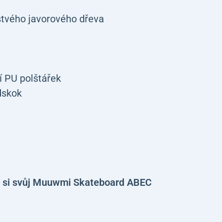
stvého javorového dřeva
í PU polštářek
dskok
ďte si svůj Muuwmi Skateboard ABEC