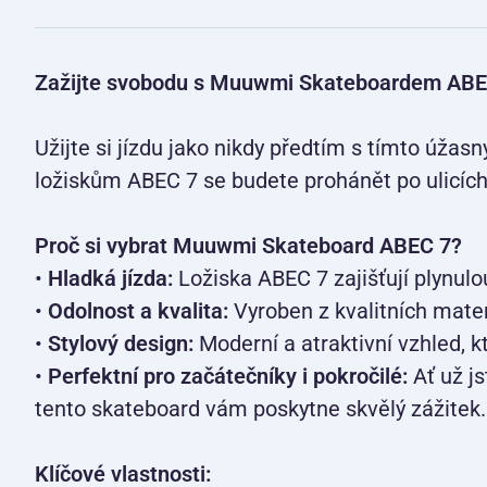
Zažijte svobodu s Muuwmi Skateboardem ABE
Užijte si jízdu jako nikdy předtím s tímto úža
ložiskům ABEC 7 se budete prohánět po ulicíc
Proč si vybrat Muuwmi Skateboard ABEC 7?
•
Hladká jízda:
Ložiska ABEC 7 zajišťují plynulou
•
Odolnost a kvalita:
Vyroben z kvalitních materiá
•
Stylový design:
Moderní a atraktivní vzhled, k
•
Perfektní pro začátečníky i pokročilé:
Ať už js
tento skateboard vám poskytne skvělý zážitek.
Klíčové vlastnosti: