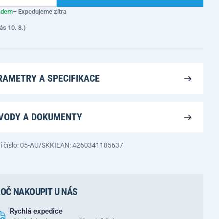
adem
– Expedujeme zítra
ás 10. 8.)
RAMETRY A SPECIFIKACE
VODY A DOKUMENTY
í číslo: 05-AU/SKKI
EAN: 4260341185637
OČ NAKOUPIT U NÁS
Rychlá expedice