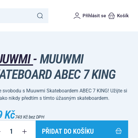
Přihlásit se
Košík
UUWMI
-
MUUWMI
ATEBOARD ABEC 7 KING
te svobodu s Muuwmi Skateboardem ABEC 7 KING! Užijte si
 jako nikdy předtím s tímto úžasným skateboardem.
9 Kč
743 Kč bez DPH
PŘIDAT DO KOŠÍKU