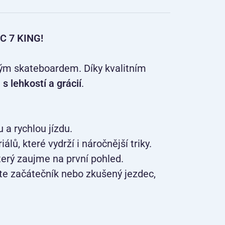
C 7 KING!
sným skateboardem. Díky kvalitním
h
s lehkostí a grácií
.
 a rychlou jízdu.
lů, které vydrží i náročnější triky.
terý zaujme na první pohled.
te začátečník nebo zkušený jezdec,