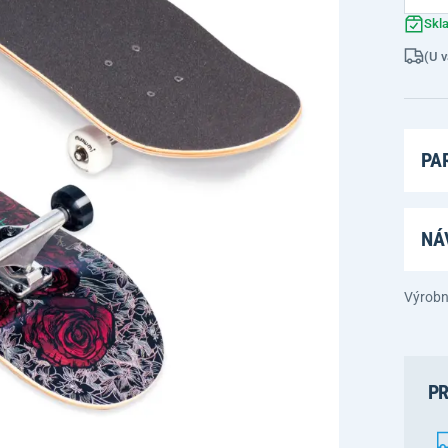
Skl
(U v
PA
NÁ
Výrobn
PR