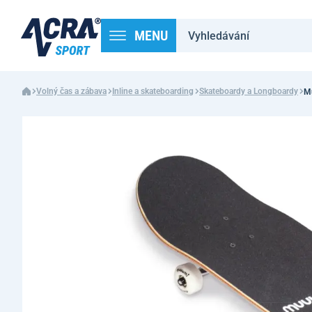
MENU
Volný čas a zábava
Inline a skateboarding
Skateboardy a Longboardy
M