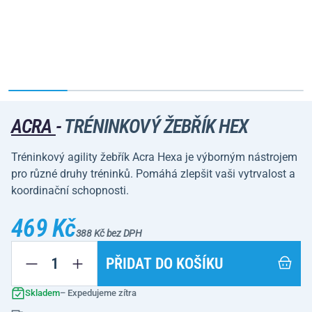
ACRA
-
TRÉNINKOVÝ ŽEBŘÍK HEX
Tréninkový agility žebřík Acra Hexa je výborným nástrojem
pro různé druhy tréninků. Pomáhá zlepšit vaši vytrvalost a
koordinační schopnosti.
469 Kč
388 Kč bez DPH
PŘIDAT DO KOŠÍKU
Skladem
– Expedujeme zítra