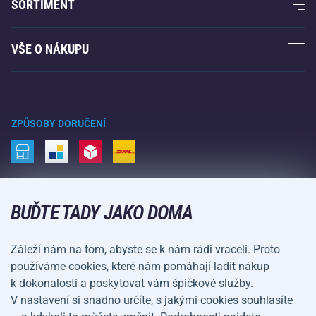
SORTIMENT
Acra garance
Fitness a posilování
VŠE O NÁKUPU
Kontakty
Raketové sporty
Velkoobchod
Acra garance
Zimní sporty
Nákupní rádce
Vrácení a reklamace
Volný čas a zábava
ZPŮSOBY DORUČENÍ
Doprava a platba
Kemping a turistika
Bojové sporty
ZPŮSOBY PLATBY
Kola a koloběžky
BUĎTE TADY JAKO DOMA
Míčové sporty
Záleží nám na tom, abyste se k nám rádi vraceli. Proto
Vodní sporty
používáme cookies, které nám pomáhají ladit nákup
k dokonalosti a poskytovat vám špičkové služby.
Sportovní oblečení a doplňky
V nastavení si snadno určíte, s jakými cookies souhlasíte