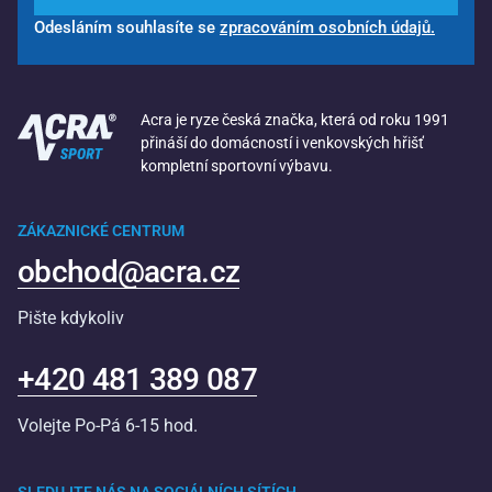
Odesláním souhlasíte se
zpracováním osobních údajů.
Acra je ryze česká značka, která od roku 1991
přináší do domácností i venkovských hřišť
kompletní sportovní výbavu.
ZÁKAZNICKÉ CENTRUM
obchod@acra.cz
Pište kdykoliv
+420 481 389 087
Volejte Po-Pá 6-15 hod.
SLEDUJTE NÁS NA SOCIÁLNÍCH SÍTÍCH