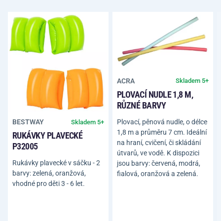
ACRA
Skladem 5+
PLOVACÍ NUDLE 1,8 M,
RŮZNÉ BARVY
Plovací, pěnová nudle, o délce
BESTWAY
Skladem 5+
1,8 m a průměru 7 cm. Ideální
RUKÁVKY PLAVECKÉ
na hraní, cvičení, či skládání
P32005
útvarů, ve vodě. K dispozici
Rukávky plavecké v sáčku - 2
jsou barvy: červená, modrá,
barvy: zelená, oranžová,
fialová, oranžová a zelená.
vhodné pro děti 3 - 6 let.