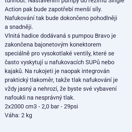
tuhnout. Nastavením pumpy do režimu Single
Action pak bude zapotřebí menší síly.
Nafukování tak bude dokončeno pohodlněji
a snadněji.
Vlnitá hadice dodávaná s pumpou Bravo je
zakončena bajonetovým konektorem
speciálně pro vysokotlaké ventily, které se
často vyskytují u nafukovacích SUPů nebo
kajaků. Na rukojeti je naopak integrován
praktický tlakoměr, takže tlak nafukování je
vždy jasný a nehrozí, že byste své vybavení
nafoukli na nesprávný tlak.
2x2000 cm3 - 2,0 bar - 29psi
Váha: 2 kg