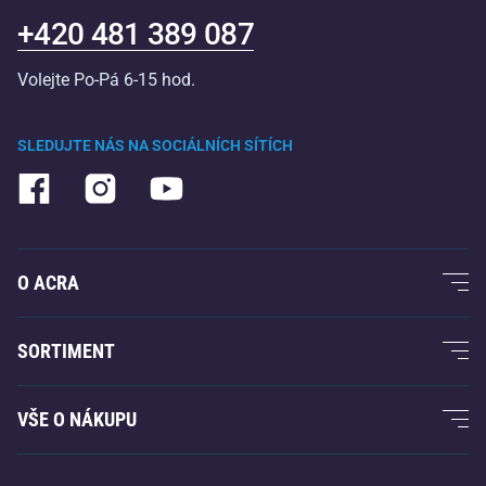
+420 481 389 087
Volejte Po-Pá 6-15 hod.
SLEDUJTE NÁS NA SOCIÁLNÍCH SÍTÍCH
O ACRA
O nás
SORTIMENT
Acra garance
Fitness a posilování
VŠE O NÁKUPU
Kontakty
Raketové sporty
Velkoobchod
Acra garance