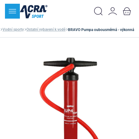
Vodní sporty
Ostatní vybavení k vodě
BRAVO Pumpa oubousměrná - výkonná