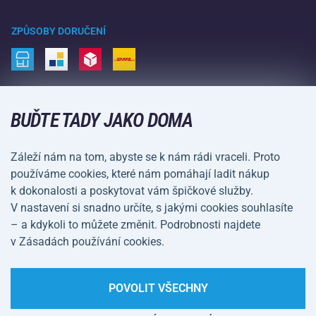
Zimní sporty
Nákupní rádce
Vrácení a reklamace
Volný čas a zábava
ZPŮSOBY DORUČENÍ
Doprava a platba
Kemping a turistika
Bojové sporty
ZPŮSOBY PLATBY
Kola a koloběžky
BUĎTE TADY JAKO DOMA
Míčové sporty
Záleží nám na tom, abyste se k nám rádi vraceli. Proto
Vodní sporty
používáme cookies, které nám pomáhají ladit nákup
k dokonalosti a poskytovat vám špičkové služby.
Sportovní oblečení a doplňky
V nastavení si snadno určíte, s jakými cookies souhlasíte
– a kdykoli to můžete změnit. Podrobnosti najdete
Obchodní podmínky
Ochrana osobních údajů
v Zásadách používání cookies.
Nastavení cookies
POVOLIT VŠECHNY