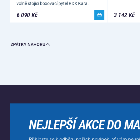
volně stojící boxovací pytel RDX Kara.
6 090 Kč
3 142 Kč
ZPÁTKY NAHORU
NEJLEPŠÍ AKCE DO MA
Přihlaste se k odběru našich novinek, ať vám neun