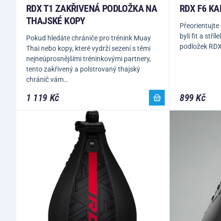
RDX T1 ZAKŘIVENÁ PODLOŽKA NA
RDX F6 KA
THAJSKÉ KOPY
Přeorientujte
byli fit a stř
Pokud hledáte chrániče pro trénink Muay
podložek RDX
Thai nebo kopy, které vydrží sezení s těmi
nejneúprosnějšími tréninkovými partnery,
tento zakřivený a polstrovaný thajský
chránič vám…
1 119 Kč
899 Kč