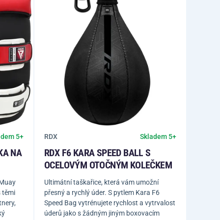
RDX
adem 5+
Skladem 5+
KA NA
RDX F6 KARA SPEED BALL S
OCELOVÝM OTOČNÝM KOLEČKEM
 Muay
Ultimátní taškařice, která vám umožní
s těmi
přesný a rychlý úder. S pytlem Kara F6
tnery,
Speed Bag vytrénujete rychlost a vytrvalost
ký
úderů jako s žádným jiným boxovacím