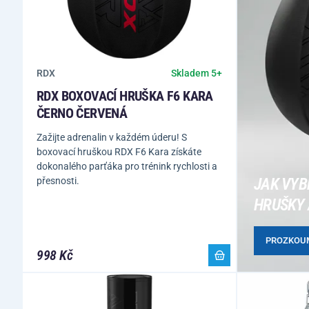
RDX
Skladem 5+
RDX BOXOVACÍ HRUŠKA F6 KARA
ČERNO ČERVENÁ
Zažijte adrenalin v každém úderu! S
boxovací hruškou RDX F6 Kara získáte
dokonalého parťáka pro trénink rychlosti a
JAK VYB
přesnosti.
HRUŠKY 
PROZKOU
998 Kč