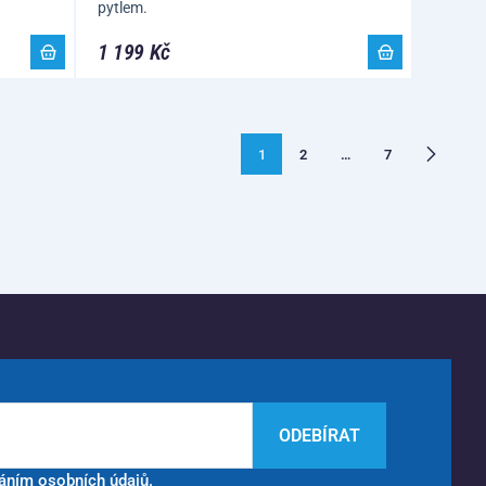
pytlem.
1 199 Kč
1
2
…
7
ODEBÍRAT
áním osobních údajů.