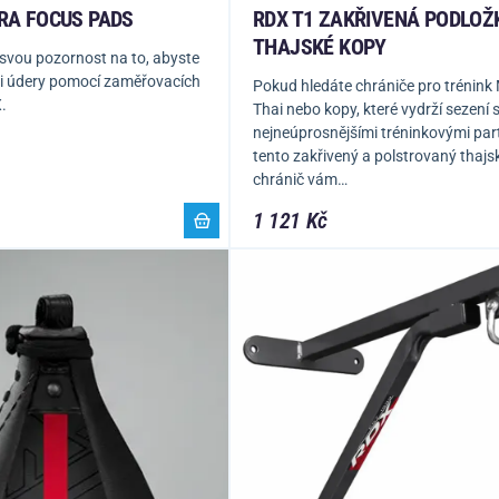
RA FOCUS PADS
RDX T1 ZAKŘIVENÁ PODLOŽ
THAJSKÉ KOPY
 svou pozornost na to, abyste
íleli údery pomocí zaměřovacích
Pokud hledáte chrániče pro trénink
.
Thai nebo kopy, které vydrží sezení 
nejneúprosnějšími tréninkovými par
tento zakřivený a polstrovaný thajs
chránič vám…
1 121 Kč