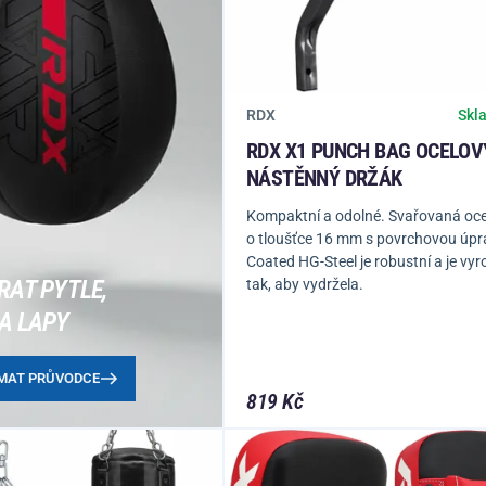
RDX
Skl
RDX X1 PUNCH BAG OCELOV
NÁSTĚNNÝ DRŽÁK
Kompaktní a odolné. Svařovaná oc
o tloušťce 16 mm s povrchovou úpr
Coated HG-Steel je robustní a je vy
RAT PYTLE,
tak, aby vydržela.
A LAPY
MAT PRŮVODCE
819 Kč