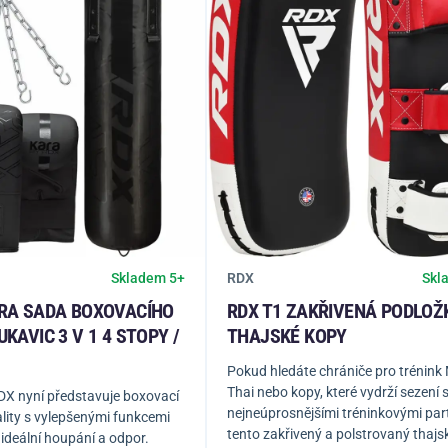
RDX
Skladem 5+
Skl
ARA SADA BOXOVACÍHO
RDX T1 ZAKŘIVENÁ PODLOŽ
UKAVIC 3 V 1 4 STOPY /
THAJSKÉ KOPY
Pokud hledáte chrániče pro trénink
Thai nebo kopy, které vydrží sezení 
DX nyní představuje boxovací
nejneúprosnějšími tréninkovými par
vality s vylepšenými funkcemi
tento zakřivený a polstrovaný thajs
ideální houpání a odpor.