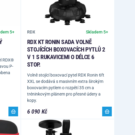
RDX
adem 5+
Skladem 5+
Ý
RDX KT RONIN SADA VOLNĚ
STOJÍCÍCH BOXOVACÍCH PYTLŮ 2
V 1 S RUKAVICEMI O DÉLCE 6
el RDX®
STOP.
avou P-
robena
Volně stojící boxovací pytel RDX Ronin 6ft
XXL se dodává s masivním extra širokým
boxovacím pytlem o rozpětí 35 cm a
tréninkovým plánem pro přesné údery a
kopy.
6 090 Kč