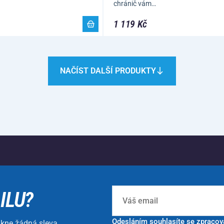
chránič vám…
1 119 Kč
NAČÍST DALŠÍ PRODUKTY
ILU?
Odesláním souhlasíte se
zpracov
ikne žádná sleva