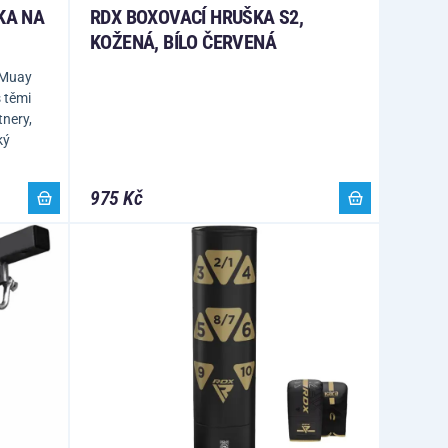
KA NA
RDX BOXOVACÍ HRUŠKA S2,
KOŽENÁ, BÍLO ČERVENÁ
 Muay
s těmi
tnery,
ký
975 Kč