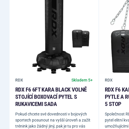
RDX
RDX
Skladem 5+
RDX F6 6FT KARA BLACK VOLNĚ
RDX F6 K
STOJÍCÍ BOXOVACÍ PYTEL S
PYTLE A R
RUKAVICEMI SADA
5 STOP
Pokud chcete své dovednosti v bojových
Společnost R
sportech posunout na vyšší úroveň a zažít
pytel elitní k
trénink jako žádný jiný, pak je tu pro vás
umožňujícími 