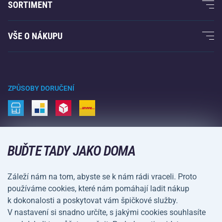
SORTIMENT
Acra garance
Fitness a posilování
VŠE O NÁKUPU
Kontakty
Raketové sporty
Velkoobchod
Acra garance
Zimní sporty
Nákupní rádce
Vrácení a reklamace
Volný čas a zábava
ZPŮSOBY DORUČENÍ
Doprava a platba
Kemping a turistika
Bojové sporty
ZPŮSOBY PLATBY
Kola a koloběžky
BUĎTE TADY JAKO DOMA
Míčové sporty
Záleží nám na tom, abyste se k nám rádi vraceli. Proto
Vodní sporty
používáme cookies, které nám pomáhají ladit nákup
k dokonalosti a poskytovat vám špičkové služby.
Sportovní oblečení a doplňky
V nastavení si snadno určíte, s jakými cookies souhlasíte