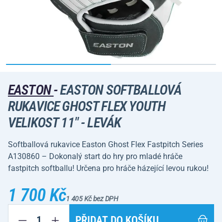
EASTON
-
EASTON SOFTBALLOVÁ
RUKAVICE GHOST FLEX YOUTH
VELIKOST 11" - LEVÁK
Softballová rukavice Easton Ghost Flex Fastpitch Series
A130860 – Dokonalý start do hry pro mladé hráče
fastpitch softballu! Určena pro hráče házející levou rukou!
1 700 Kč
1 405 Kč bez DPH
PŘIDAT DO KOŠÍKU