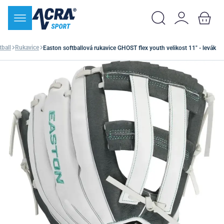
tball
Rukavice
Easton softballová rukavice GHOST flex youth velikost 11" - levák