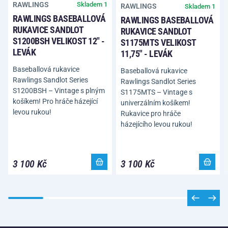
RAWLINGS
Skladem 1
RAWLINGS
Skladem 1
RAWLINGS BASEBALLOVÁ
RAWLINGS BASEBALLOVÁ
RUKAVICE SANDLOT
RUKAVICE SANDLOT
S1200BSH VELIKOST 12" -
S1175MTS VELIKOST
LEVÁK
11,75" - LEVÁK
Baseballová rukavice
Baseballová rukavice
Rawlings Sandlot Series
Rawlings Sandlot Series
S1200BSH – Vintage s plným
S1175MTS – Vintage s
košíkem! Pro hráče házející
univerzálním košíkem!
levou rukou!
Rukavice pro hráče
házejícího levou rukou!
3 100 Kč
3 100 Kč