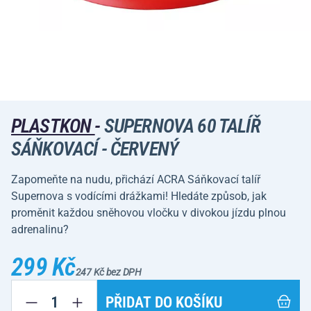
PLASTKON
-
SUPERNOVA 60 TALÍŘ
SÁŇKOVACÍ - ČERVENÝ
Zapomeňte na nudu, přichází ACRA Sáňkovací talíř
Supernova s vodícími drážkami! Hledáte způsob, jak
proměnit každou sněhovou vločku v divokou jízdu plnou
adrenalinu?
299 Kč
247 Kč bez DPH
PŘIDAT DO KOŠÍKU