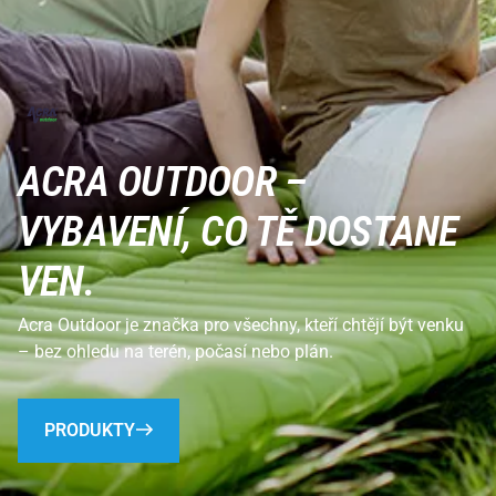
ACRA OUTDOOR –
VYBAVENÍ, CO TĚ DOSTANE
VEN.
Acra Outdoor je značka pro všechny, kteří chtějí být venku
– bez ohledu na terén, počasí nebo plán.
PRODUKTY