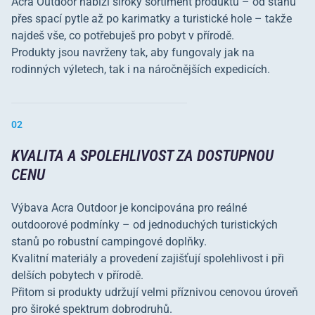
Acra Outdoor nabízí široký sortiment produktů – od stanů
přes spací pytle až po karimatky a turistické hole – takže
najdeš vše, co potřebuješ pro pobyt v přírodě.
Produkty jsou navrženy tak, aby fungovaly jak na
rodinných výletech, tak i na náročnějších expedicích.
02
KVALITA A SPOLEHLIVOST ZA DOSTUPNOU
CENU
Výbava Acra Outdoor je koncipována pro reálné
outdoorové podmínky – od jednoduchých turistických
stanů po robustní campingové doplňky.
Kvalitní materiály a provedení zajišťují spolehlivost i při
delších pobytech v přírodě.
Přitom si produkty udržují velmi příznivou cenovou úroveň
pro široké spektrum dobrodruhů.