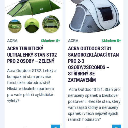
ACRA
ACRA
Skladem 5+
Skladem 5+
ACRA TURISTICKÝ
ACRA OUTDOOR ST31
ULTRALEHKÝ STAN ST32
SAMOROZKLÁDACÍ STAN
PRO 2 OSOBY – ZELENÝ
PRO 2-3
OSOBY/2SECONDS –
Acra Outdoor ST32: Lehký a
STŘÍBRNÝ SE
kompaktní stan pro vaše
ZATMAVENÍM
turistické dobrodružství!
Hledáte ideálního partnera
Acra Outdoor ST31: Stan pro
pro vaše pěší či cyklistické
nerušený spánek a bleskové
výlety?
postavení! Hledáte stan, který
vám zajistí klidný a nerušený
spánek i v těch nejsvětlejších
ranních hodinách?