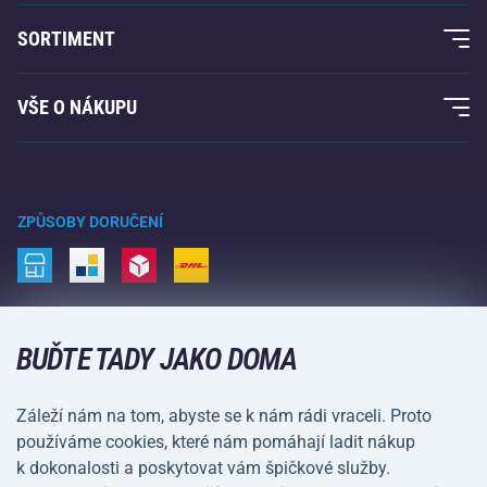
O nás
SORTIMENT
Acra garance
Fitness a posilování
VŠE O NÁKUPU
Kontakty
Raketové sporty
Velkoobchod
Acra garance
Zimní sporty
Nákupní rádce
Vrácení a reklamace
Volný čas a zábava
ZPŮSOBY DORUČENÍ
Doprava a platba
Kemping a turistika
Bojové sporty
ZPŮSOBY PLATBY
Kola a koloběžky
BUĎTE TADY JAKO DOMA
Míčové sporty
Záleží nám na tom, abyste se k nám rádi vraceli. Proto
Vodní sporty
používáme cookies, které nám pomáhají ladit nákup
k dokonalosti a poskytovat vám špičkové služby.
Sportovní oblečení a doplňky