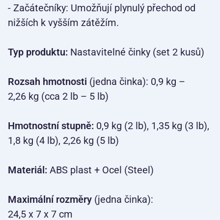
- Začátečníky: Umožňují plynulý přechod od
nižších k vyšším zátěžím.
Typ produktu:
Nastavitelné činky (set 2 kusů)
Rozsah hmotnosti
(jedna činka): 0,9 kg –
2,26 kg (cca 2 lb – 5 lb)
Hmotnostní stupně:
0,9 kg (2 lb), 1,35 kg (3 lb),
1,8 kg (4 lb), 2,26 kg (5 lb)
Materiál:
ABS plast + Ocel (Steel)
Maximální rozměry
(jedna činka):
24,5 x 7 x 7 cm