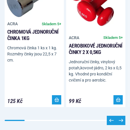
ACRA
Skladem 5+
CHROMOVÁ JEDNORUČNÍ
ČINKA 1KG
ACRA
Skladem 5+
AEROBIKOVÉ JEDNORUČNÍ
Chromová činka 1 ks x 1 kg.
ČINKY 2 X 0,5KG
Rozměry činky jsou 22,5 x 7
cm.
Jednoruční činky, vinylový
potah,kovové jádro, 2 ks x 0,5
kg. Vhodné pro kondiční
cvičení a pro aerobic.
125 Kč
99 Kč