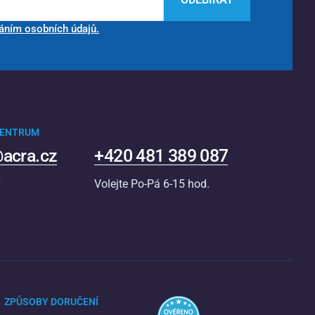
áním osobních údajů.
CENTRUM
acra.cz
+420 481 389 087
v
Volejte Po-Pá 6-15 hod.
ZPŮSOBY DORUČENÍ