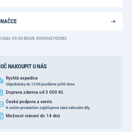
ZNAČCE
 číslo: 05-S3-B
EAN: 8595042703382
OČ NAKOUPIT U NÁS
Rychlá expedice
Objednávky do 12:00 posíláme ještě dnes
Doprava zdarma od 3 000 Kč
Česká podpora a servis
K našim produktům zajišťujeme také náhradní díly.
Možnost vrácení do 14 dnů