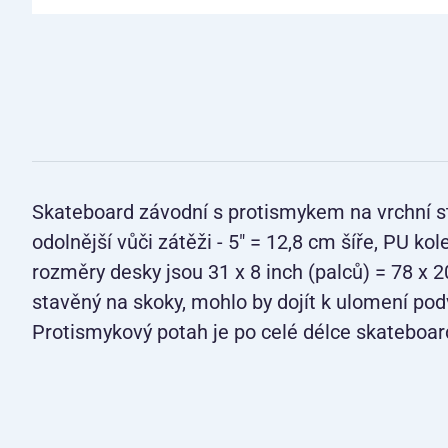
Skateboard závodní s protismykem na vrchní s
odolnější vůči zátěži - 5" = 12,8 cm šíře, PU ko
rozměry desky jsou 31 x 8 inch (palců) = 78 x 
stavěný na skoky, mohlo by dojít k ulomení pod
Protismykový potah je po celé délce skateboardu