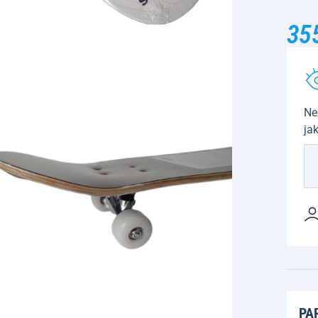
35
Ne
ja
PA