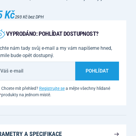
5 Kč
293 Kč bez DPH
VYPRODÁNO: POHLÍDAT DOSTUPNOST?
chte nám tady svůj e-mail a my vám napíšeme hned,
kmile bude opět dostupný.
POHLÍDAT
Chcete mít přehled?
Registrujte se
a mějte všechny hlídané
produkty na jednom místě.
RAMETRY A SPECIFIKACE