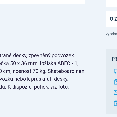
O 
Výrobní
traně desky, zpevněný podvozek
PR
lečka 50 x 36 mm, ložiska ABEC - 1,
20 cm, nosnost 70 kg. Skateboard není
vozku nebo k prasknutí desky.
. K dispozici potisk, viz foto.