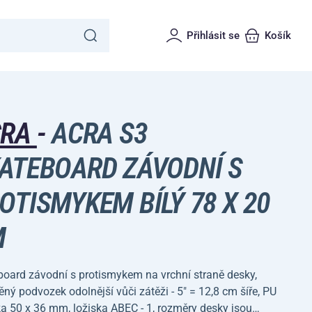
Přihlásit se
Košík
CRA
-
ACRA S3
ATEBOARD ZÁVODNÍ S
OTISMYKEM BÍLÝ 78 X 20
M
board závodní s protismykem na vrchní straně desky,
ný podvozek odolnější vůči zátěži - 5" = 12,8 cm šíře, PU
a 50 x 36 mm, ložiska ABEC - 1, rozměry desky jsou…