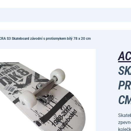
RA S3 Skateboard závodní s protismykem bílý 78 x 20 cm
A
SK
PR
C
Skate
zpevně
kolečk