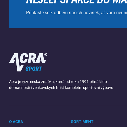
Přihlaste se k odběru našich novinek, ať vám neun
Acra je ryze česká značka, která od roku 1991 přináší do
domácností i venkovských hřišť kompletní sportovní výbavu.
O ACRA
SORTIMENT