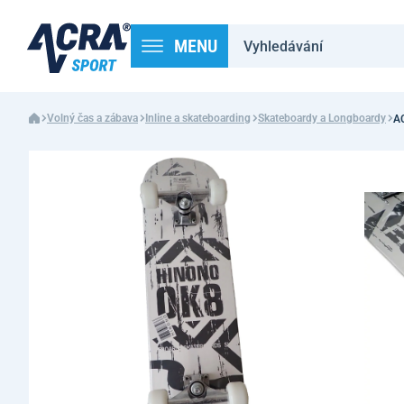
MENU
Volný čas a zábava
Inline a skateboarding
Skateboardy a Longboardy
AC