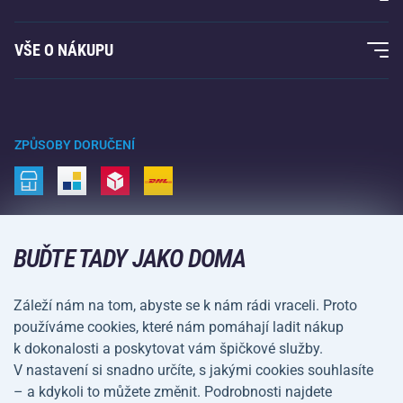
Acra garance
Fitness a posilování
VŠE O NÁKUPU
Kontakty
Raketové sporty
Velkoobchod
Acra garance
Zimní sporty
Nákupní rádce
Vrácení a reklamace
Volný čas a zábava
ZPŮSOBY DORUČENÍ
Doprava a platba
Kemping a turistika
Bojové sporty
ZPŮSOBY PLATBY
Kola a koloběžky
BUĎTE TADY JAKO DOMA
Míčové sporty
Záleží nám na tom, abyste se k nám rádi vraceli. Proto
Vodní sporty
používáme cookies, které nám pomáhají ladit nákup
k dokonalosti a poskytovat vám špičkové služby.
Sportovní oblečení a doplňky
V nastavení si snadno určíte, s jakými cookies souhlasíte
– a kdykoli to můžete změnit. Podrobnosti najdete