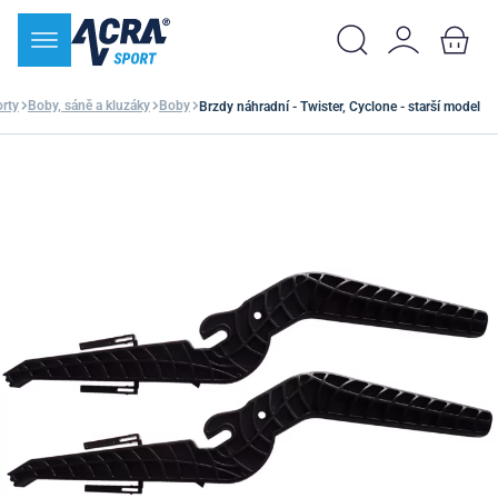
orty
Boby, sáně a kluzáky
Boby
Brzdy náhradní - Twister, Cyclone - starší model