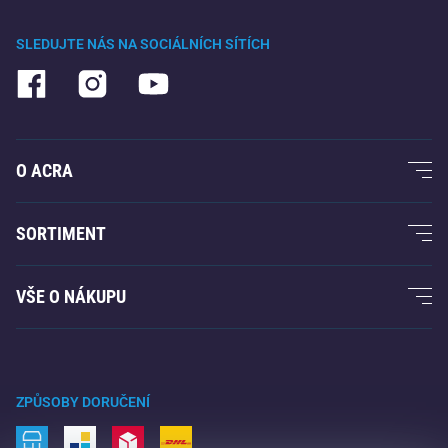
SLEDUJTE NÁS NA SOCIÁLNÍCH SÍTÍCH
O ACRA
O nás
SORTIMENT
Acra garance
Fitness a posilování
VŠE O NÁKUPU
Kontakty
Raketové sporty
Velkoobchod
Acra garance
Zimní sporty
Nákupní rádce
Vrácení a reklamace
Volný čas a zábava
ZPŮSOBY DORUČENÍ
Doprava a platba
Kemping a turistika