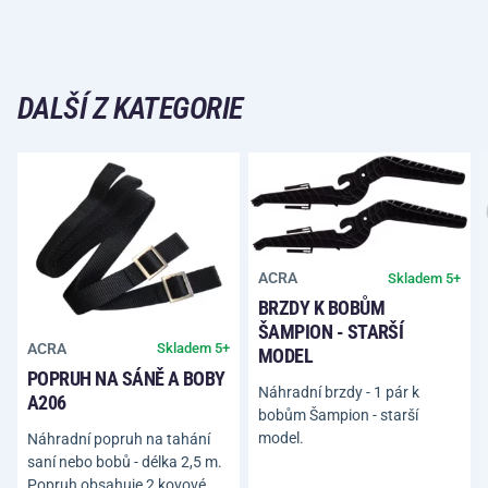
DALŠÍ Z KATEGORIE
ACRA
Skladem 5+
BRZDY K BOBŮM
ŠAMPION - STARŠÍ
ACRA
Skladem 5+
MODEL
POPRUH NA SÁNĚ A BOBY
Náhradní brzdy - 1 pár k
A206
bobům Šampion - starší
model.
Náhradní popruh na tahání
saní nebo bobů - délka 2,5 m.
Popruh obsahuje 2 kovové