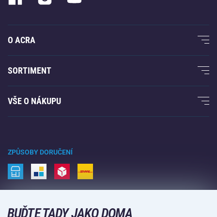
O ACRA
O nás
SORTIMENT
Acra garance
Fitness a posilování
VŠE O NÁKUPU
Kontakty
Raketové sporty
Velkoobchod
Acra garance
Zimní sporty
Nákupní rádce
Vrácení a reklamace
Volný čas a zábava
ZPŮSOBY DORUČENÍ
Doprava a platba
Kemping a turistika
Bojové sporty
ZPŮSOBY PLATBY
Kola a koloběžky
BUĎTE TADY JAKO DOMA