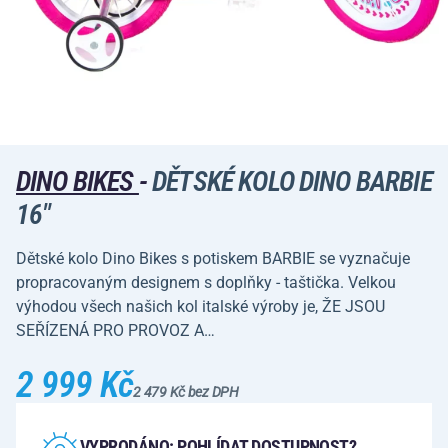
DINO BIKES
-
DĚTSKÉ KOLO DINO BARBIE
16"
Dětské kolo Dino Bikes s potiskem BARBIE se vyznačuje
propracovaným designem s doplňky - taštička. Velkou
výhodou všech našich kol italské výroby je, ŽE JSOU
SEŘÍZENÁ PRO PROVOZ A…
2 999 Kč
2 479 Kč bez DPH
VYPRODÁNO: POHLÍDAT DOSTUPNOST?