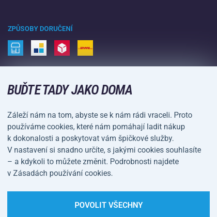
Acra garance
Zimní sporty
Nákupní rádce
Vrácení a reklamace
Volný čas a zábava
ZPŮSOBY DORUČENÍ
Doprava a platba
Kemping a turistika
Bojové sporty
ZPŮSOBY PLATBY
Kola a koloběžky
BUĎTE TADY JAKO DOMA
Míčové sporty
Záleží nám na tom, abyste se k nám rádi vraceli. Proto
Vodní sporty
používáme cookies, které nám pomáhají ladit nákup
k dokonalosti a poskytovat vám špičkové služby.
Sportovní oblečení a doplňky
V nastavení si snadno určíte, s jakými cookies souhlasíte
– a kdykoli to můžete změnit. Podrobnosti najdete
Obchodní podmínky
Ochrana osobních údajů
v Zásadách používání cookies.
Nastavení cookies
POVOLIT VŠECHNY