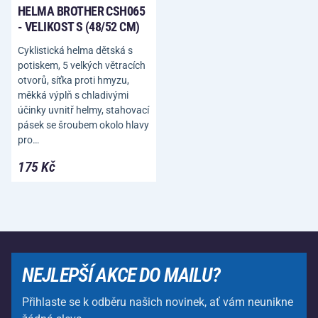
HELMA BROTHER CSH065
- VELIKOST S (48/52 CM)
Cyklistická helma dětská s
potiskem, 5 velkých větracích
otvorů, síťka proti hmyzu,
měkká výplň s chladivými
účinky uvnitř helmy, stahovací
pásek se šroubem okolo hlavy
pro…
175 Kč
NEJLEPŠÍ AKCE DO MAILU?
Přihlaste se k odběru našich novinek, ať vám neunikne