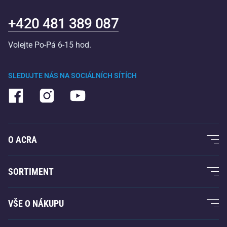
+420 481 389 087
Volejte Po-Pá 6-15 hod.
SLEDUJTE NÁS NA SOCIÁLNÍCH SÍTÍCH
O ACRA
O nás
SORTIMENT
Acra garance
Fitness a posilování
VŠE O NÁKUPU
Kontakty
Raketové sporty
Velkoobchod