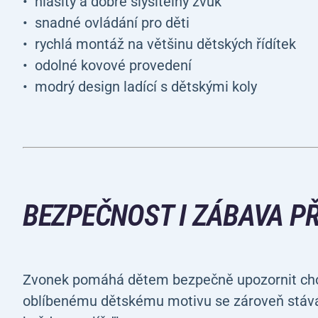
hlasitý a dobře slyšitelný zvuk
snadné ovládání pro děti
rychlá montáž na většinu dětských řídítek
odolné kovové provedení
modrý design ladící s dětskými koly
BEZPEČNOST I ZÁBAVA PŘ
Zvonek pomáhá dětem bezpečně upozornit chodc
oblíbenému dětskému motivu se zároveň stává