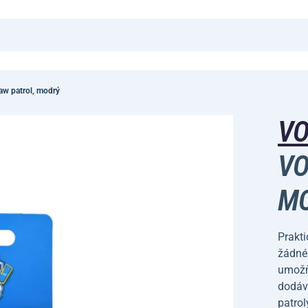
aw patrol, modrý
V
VO
M
Prakti
žádné
umožňu
dodáv
patrol