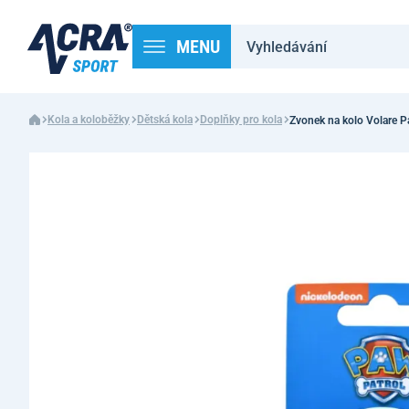
MENU
Kola a koloběžky
Dětská kola
Doplňky pro kola
Zvonek na kolo Volare P