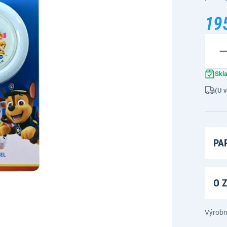
19
Skl
(U v
PA
O 
Výrobn