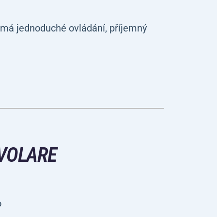
 má jednoduché ovládání, příjemný
 VOLARE
o