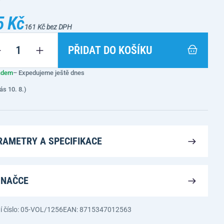
5 Kč
161 Kč bez DPH
PŘIDAT DO KOŠÍKU
adem
– Expedujeme ještě dnes
ás 10. 8.)
RAMETRY A SPECIFIKACE
ZNAČCE
í číslo: 05-VOL/1256
EAN: 8715347012563