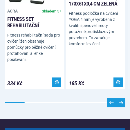
173X61X0,4 CM ZELENÁ
ACRA
Skladem 5+
Fitness podložka na cvičení
FITNESS SET
YOGA 4 mm je vyrobená z
REHABILITAČNÍ
kvalitní pěnové hmoty
potažené protiskluzovým
Fitness rehabilitační sada pro
povrchem. To zaručuje
cvičení žen obsahuje
komfortní cvičení.
pomůcky pro běžné cvičení,
protahování a lehké
posilování:
334 Kč
185 Kč