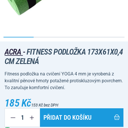
ACRA
-
FITNESS PODLOŽKA 173X61X0,4
CM ZELENÁ
Fitness podložka na cvičení YOGA 4 mm je vyrobená z
kvalitní pěnové hmoty potažené protiskluzovým povrchem.
To zaručuje komfortní cvičení.
185 Kč
153 Kč bez DPH
PŘIDAT DO KOŠÍKU