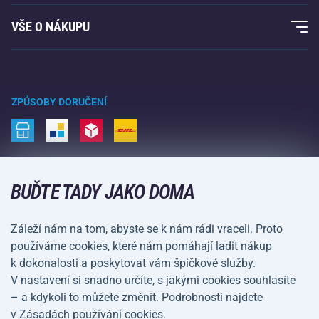
Acra garance
Fitness a posilování
VŠE O NÁKUPU
Kontakty
Raketové sporty
Velkoobchod
Acra garance
Zimní sporty
Nákupní rádce
Vrácení a reklamace
Volný čas a zábava
ZPŮSOBY DORUČENÍ
Doprava a platba
Kemping a turistika
Bojové sporty
ZPŮSOBY PLATBY
Kola a koloběžky
BUĎTE TADY JAKO DOMA
Míčové sporty
Záleží nám na tom, abyste se k nám rádi vraceli. Proto
Vodní sporty
používáme cookies, které nám pomáhají ladit nákup
k dokonalosti a poskytovat vám špičkové služby.
Sportovní oblečení a doplňky
V nastavení si snadno určíte, s jakými cookies souhlasíte
– a kdykoli to můžete změnit. Podrobnosti najdete
Obchodní podmínky
Ochrana osobních údajů
v Zásadách používání cookies.