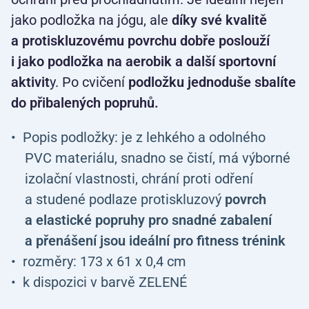
jako podložka na jógu, ale
díky své kvalitě
a protiskluzovému povrchu dobře poslouží
i jako podložka na aerobik a další sportovní
aktivit
y. Po cvičení
podložku jednoduše sbalíte
do přibalených popruhů.
Popis podložky: je z lehkého a odolného
PVC materiálu, snadno se čistí, má výborné
izolační vlastnosti, chrání proti odření
a studené podlaze protiskluzový
povrch
a elastické popruhy pro snadné zabalení
a přenášení jsou ideální pro fitness trénink
rozměry: 173 x 61 x 0,4 cm
k dispozici v barvě ZELENÉ