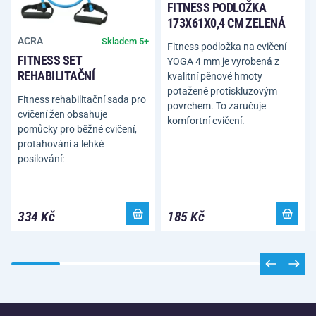
FITNESS PODLOŽKA
173X61X0,4 CM ZELENÁ
ACRA
Skladem 5+
Fitness podložka na cvičení
FITNESS SET
YOGA 4 mm je vyrobená z
REHABILITAČNÍ
kvalitní pěnové hmoty
potažené protiskluzovým
Fitness rehabilitační sada pro
povrchem. To zaručuje
cvičení žen obsahuje
komfortní cvičení.
pomůcky pro běžné cvičení,
protahování a lehké
posilování:
334 Kč
185 Kč