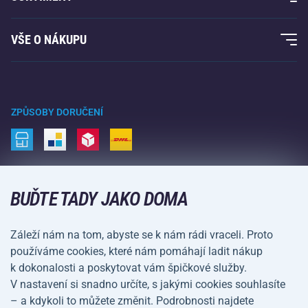
Acra garance
Fitness a posilování
VŠE O NÁKUPU
Kontakty
Raketové sporty
Velkoobchod
Acra garance
Zimní sporty
Nákupní rádce
Vrácení a reklamace
Volný čas a zábava
ZPŮSOBY DORUČENÍ
Doprava a platba
Kemping a turistika
Bojové sporty
ZPŮSOBY PLATBY
Kola a koloběžky
BUĎTE TADY JAKO DOMA
Míčové sporty
Záleží nám na tom, abyste se k nám rádi vraceli. Proto
Vodní sporty
používáme cookies, které nám pomáhají ladit nákup
k dokonalosti a poskytovat vám špičkové služby.
Sportovní oblečení a doplňky
V nastavení si snadno určíte, s jakými cookies souhlasíte
– a kdykoli to můžete změnit. Podrobnosti najdete