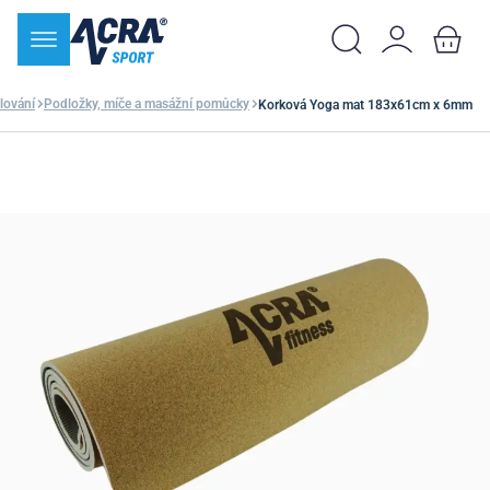
ilování
Podložky, míče a masážní pomůcky
Korková Yoga mat 183x61cm x 6mm