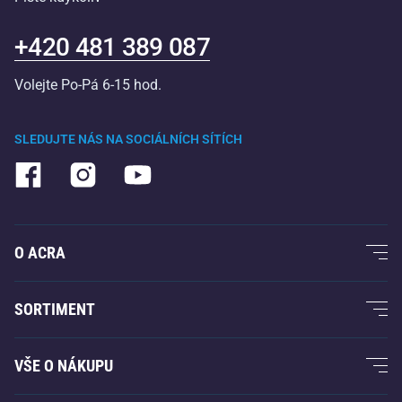
+420 481 389 087
Volejte Po-Pá 6-15 hod.
SLEDUJTE NÁS NA SOCIÁLNÍCH SÍTÍCH
O ACRA
O nás
SORTIMENT
Acra garance
Fitness a posilování
VŠE O NÁKUPU
Kontakty
Raketové sporty