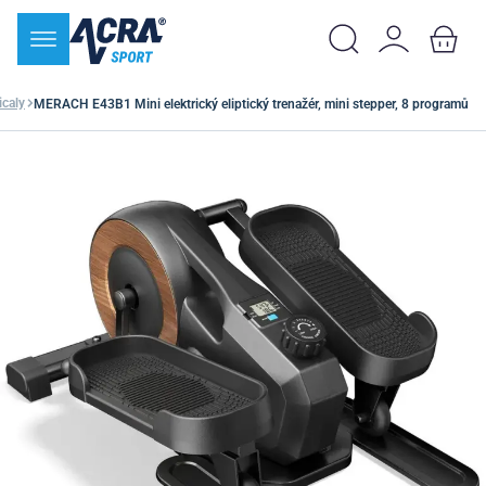
icaly
MERACH E43B1 Mini elektrický eliptický trenažér, mini stepper, 8 programů