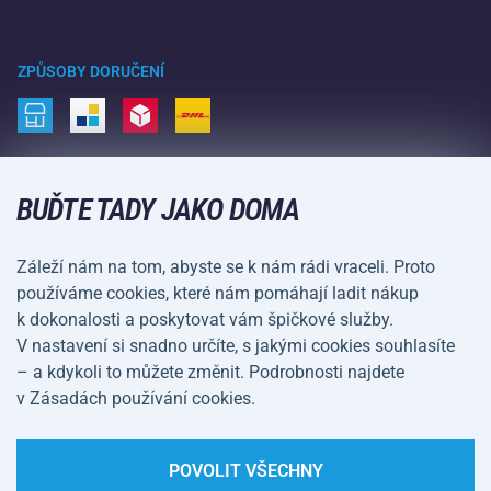
Velkoobchod
Acra garance
Zimní sporty
Nákupní rádce
Vrácení a reklamace
Volný čas a zábava
ZPŮSOBY DORUČENÍ
Doprava a platba
Kemping a turistika
Bojové sporty
ZPŮSOBY PLATBY
Kola a koloběžky
BUĎTE TADY JAKO DOMA
Míčové sporty
Záleží nám na tom, abyste se k nám rádi vraceli. Proto
Vodní sporty
používáme cookies, které nám pomáhají ladit nákup
k dokonalosti a poskytovat vám špičkové služby.
Sportovní oblečení a doplňky
V nastavení si snadno určíte, s jakými cookies souhlasíte
– a kdykoli to můžete změnit. Podrobnosti najdete
Obchodní podmínky
Ochrana osobních údajů
v Zásadách používání cookies.
Nastavení cookies
POVOLIT VŠECHNY