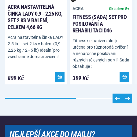
ACRA NASTAVITELNÁ
ACRA
Skladem 5+
ČINKA LADY 0,9 - 2,26 KG,
FITNESS (SADA) SET PRO
SET 2 KS V BALENÍ,
POSILOVÁNÍ A
CELKEM 4,66 KG
REHABILITACI D46
Acra nastavitelná činka LADY
Fitness set univerzální je
2-5 lb – set 2 ks v balení (0,9 -
určena pro různorodá cvičení
2,26 kg / 2 - 5 lb) Ideální pro
a nenáročné posilování
všestranné domácí cvičení!
různých tělesných partií. Sada
obsahuje :
899 Kč
399 Kč
NEJLEPŠÍ AKCE DO MAILU?