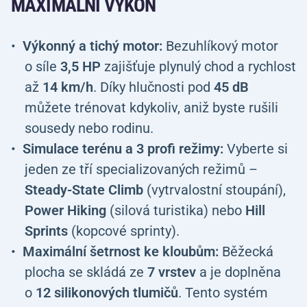
MAXIMÁLNÍ VÝKON
Výkonný a tichý motor:
Bezuhlíkový motor
o síle
3,5 HP
zajišťuje plynulý chod a rychlost
až
14 km/h
. Díky hlučnosti pod
45 dB
můžete trénovat kdykoliv, aniž byste rušili
sousedy nebo rodinu.
Simulace terénu a 3 profi režimy:
Vyberte si
jeden ze tří specializovaných režimů –
Steady-State Climb
(vytrvalostní stoupání),
Power Hiking
(silová turistika) nebo
Hill
Sprints
(kopcové sprinty).
Maximální šetrnost ke kloubům:
Běžecká
plocha se skládá ze
7 vrstev
a je doplněna
o
12 silikonových tlumičů
. Tento systém