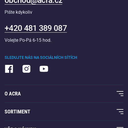
obchod@acra.cz
Pište kdykoliv
+420 481 389 087
Volejte Po-Pá 6-15 hod.
SLEDUJTE NÁS NA SOCIÁLNÍCH SÍTÍCH
O ACRA
O nás
SORTIMENT
Acra garance
Fitness a posilování