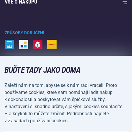
VŠE O NÁKUPU
Kontakty
Raketové sporty
Velkoobchod
Acra garance
Zimní sporty
Nákupní rádce
Vrácení a reklamace
Volný čas a zábava
ZPŮSOBY DORUČENÍ
Doprava a platba
Kemping a turistika
Bojové sporty
ZPŮSOBY PLATBY
Kola a koloběžky
BUĎTE TADY JAKO DOMA
Míčové sporty
Záleží nám na tom, abyste se k nám rádi vraceli. Proto
Vodní sporty
používáme cookies, které nám pomáhají ladit nákup
k dokonalosti a poskytovat vám špičkové služby.
Sportovní oblečení a doplňky
V nastavení si snadno určíte, s jakými cookies souhlasíte
– a kdykoli to můžete změnit. Podrobnosti najdete
Obchodní podmínky
Ochrana osobních údajů
v Zásadách používání cookies.