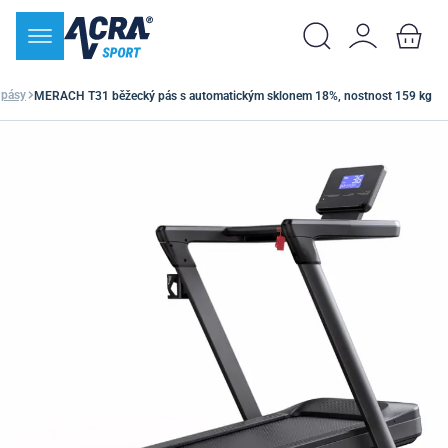
 pásy
MERACH T31 běžecký pás s automatickým sklonem 18%, nostnost 159 kg