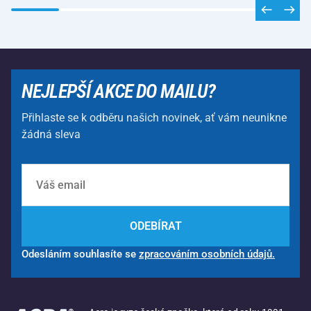
NEJLEPŠÍ AKCE DO MAILU?
Přihlaste se k odběru našich novinek, ať vám neunikne
žádná sleva
ODEBÍRAT
Odesláním souhlasíte se
zpracováním osobních údajů.