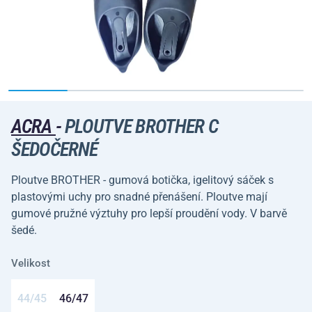
ACRA
-
PLOUTVE BROTHER C
ŠEDOČERNÉ
Ploutve BROTHER - gumová botička, igelitový sáček s
plastovými uchy pro snadné přenášení. Ploutve mají
gumové pružné výztuhy pro lepší proudění vody. V barvě
šedé.
Velikost
44/45
46/47