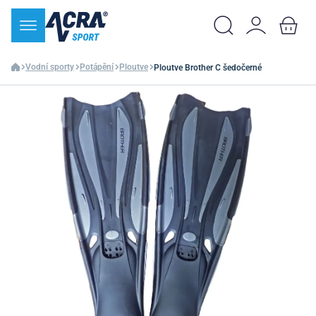
Vodní sporty
Potápění
Ploutve
Ploutve Brother C šedočerné