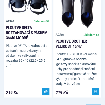
ACRA
Skladem 5+
PLOUTVE DELTA
ROZTAHOVACÍ S PÁSKEM
ACRA
Skladem 5+
36/40 MODRÉ
PLOUTVE BROTHER
Ploutve DELTA roztahovací s
VELIKOST 46/47
upínacím nastavitelným
Ploutve BROTHER velikost 46
páskem ve velikostním
- 47 - gumová botička,
rozsahu 36 - 40 (22,5 - 25,5
igelitový sáček s plastovými
cm).
uchy pro snadné přenášení.
Ploutve mají gumové pružné
výztuhy pro lepší proudění
vody. V barvě tm.
219 Kč
219 Kč