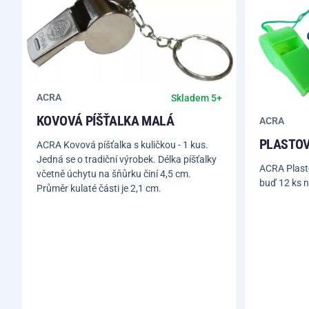
ACRA
Skladem 5+
KOVOVÁ PÍŠŤALKA MALÁ
ACRA
PLASTOV
ACRA Kovová píšťalka s kuličkou - 1 kus.
Jedná se o tradiční výrobek. Délka píšťalky
ACRA Plasto
včetně úchytu na šňůrku činí 4,5 cm.
buď 12 ks n
Průměr kulaté části je 2,1 cm.