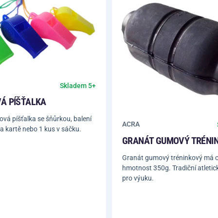
Skladem 5+
Á PÍŠŤALKA
vá píšťalka se šňůrkou, balení
ACRA
a kartě nebo 1 kus v sáčku.
GRANÁT GUMOVÝ TRÉNI
Granát gumový tréninkový má of
hmotnost 350g. Tradiční atleti
pro výuku.