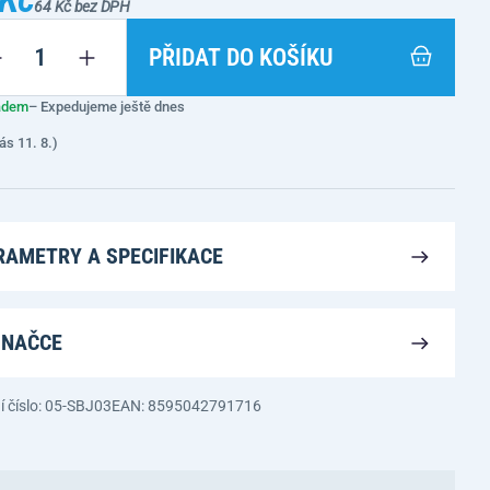
64 Kč bez DPH
PŘIDAT DO KOŠÍKU
adem
– Expedujeme ještě dnes
ás 11. 8.)
RAMETRY A SPECIFIKACE
ZNAČCE
í číslo: 05-SBJ03
EAN: 8595042791716