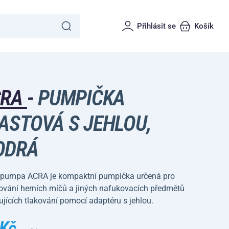
Přihlásit se
Košík
CRA
-
PUMPIČKA
ASTOVÁ S JEHLOU,
ODRÁ
 pumpa ACRA je kompaktní pumpička určená pro
ování herních míčů a jiných nafukovacích předmětů
jících tlakování pomocí adaptéru s jehlou.
 Kč