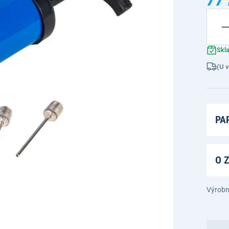
Skl
(U v
PA
O 
Výrobn