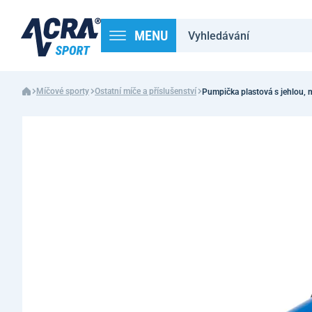
MENU
Míčové sporty
Ostatní míče a příslušenství
Pumpička plastová s jehlou, 