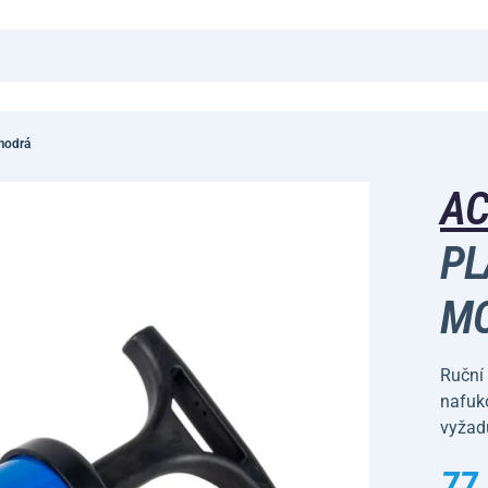
modrá
A
PL
M
Ruční
nafuk
vyžadu
77