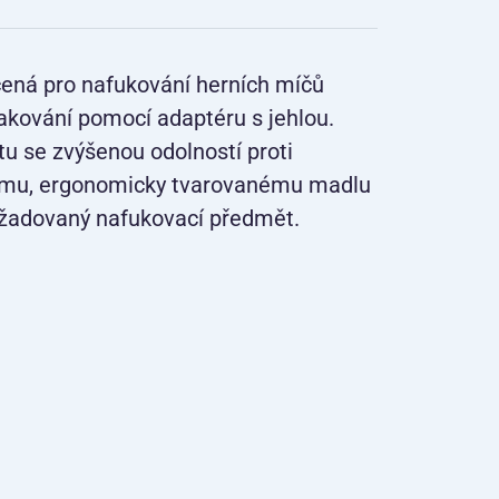
ená pro nafukování herních míčů
lakování pomocí adaptéru s jehlou.
u se zvýšenou odolností proti
nímu, ergonomicky tvarovanému madlu
ožadovaný nafukovací předmět.