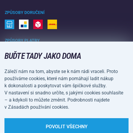
Zimní sporty
Nákupní rádce
Vrácení a reklamace
Volný čas a zábava
ZPŮSOBY DORUČENÍ
Doprava a platba
Kemping a turistika
Bojové sporty
ZPŮSOBY PLATBY
Kola a koloběžky
BUĎTE TADY JAKO DOMA
Míčové sporty
Vodní sporty
Záleží nám na tom, abyste se k nám rádi vraceli. Proto
používáme cookies, které nám pomáhají ladit nákup
Sportovní oblečení a doplňky
k dokonalosti a poskytovat vám špičkové služby.
V nastavení si snadno určíte, s jakými cookies souhlasíte
– a kdykoli to můžete změnit. Podrobnosti najdete
Obchodní podmínky
Ochrana osobních údajů
v Zásadách používání cookies.
Nastavení cookies
POVOLIT VŠECHNY