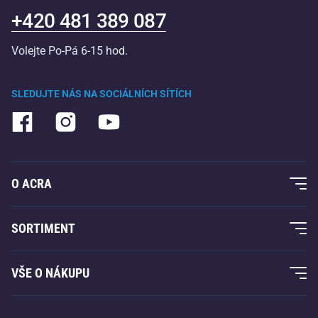
+420 481 389 087
Volejte Po-Pá 6-15 hod.
SLEDUJTE NÁS NA SOCIÁLNÍCH SÍTÍCH
O ACRA
O nás
SORTIMENT
Acra garance
Fitness a posilování
VŠE O NÁKUPU
Kontakty
Raketové sporty
Velkoobchod
Acra garance