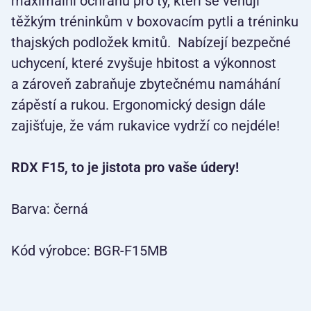
maximální ochranu pro ty, kteří se věnují
těžkým tréninkům v boxovacím pytli a tréninku
thajských podložek kmitů. Nabízejí bezpečné
uchycení, které zvyšuje hbitost a výkonnost
a zároveň zabraňuje zbytečnému namáhání
zápěstí a rukou. Ergonomický design dále
zajišťuje, že vám rukavice vydrží co nejdéle!
RDX F15, to je jistota pro vaše údery!
Barva: černá
Kód výrobce: BGR-F15MB