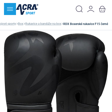
ojové sporty
Box
Rukavice a bandáže na box
RDX Boxerské rukavice F15 černé