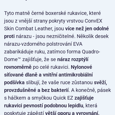
Tyto matně černé boxerské rukavice, které
jsou z vnější strany pokryty vrstvou ConvEX
Skin Combat Leather, jsou
více než jen odolné
proti
nárazu - jsou nezničitelné. Několik desek
nárazu-vzdorného polstrování EVA
zabarikáduje ruku, zatímco forma Quadro-
Dome™ zajišťuje, že se
náraz rozptýlí
rovnoměrně
po celé rukavici.
Nylonové
síťované dlaně a vnitřní antimikrobiální
podšívka
slibují, že vaše ruce zůstanou
svěží,
provzdušněné a bez
bakterií
. A konečně, pásek
s háčkem a smyčkou Quick EZ
zajišťuje
rukavici pevností podobnou lepidlu
, která
poskytuje zápěstí
větší oporu a vyrovnání.